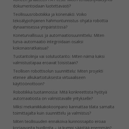
dokumentoidaan luotettavasti?
Teollisuusrobotiikka ja konenäkö: Voiko
tekoälypohjainen hahmontunnistus ohjata robottia
dynaamisessa ympäristössä?
Koneturvallisuus ja automaatiosuunnittelu: Miten
turva-automaatio integroidaan osaksi
kokonaisratkaisua?
Tuotantolinja vai solutuotanto: Miten nämä kaksi
valmistustapaa eroavat toisistaan?
Teollisen robottisolun suunnittelu: Miten projekti
etenee alkukartoituksesta virtuaaliseen
käyttöönottoon?
Robotiikka tuotannossa: Mitä konkreettista hyötyä
automaatiosta on valmistavalle yritykselle?
Miksi mekaniikkakokoonpano kannattaa tilata samalta
toimittajalta kuin suunnittelu ja valmistus?
Miten teollisuuden ennakoiva kunnossapito eroaa
korjaavasta huollosta – ja kumpi säästää enemmän?