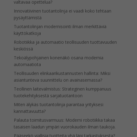
valtavaa opettelua?
Innovatiivinen tuotantolinja ei vaadi koko tehtaan
pysäyttämistä
Tuotantolinjan modernisointi ilman merkittäviä
käyttökatkoja
Robotiikka ja automaatio teollisuuden tuottavuuden
keskiössä
Tekoälypohjainen konenäkö osana modernia
automaatiota
Teollisuuden elinkaarikustannusten hallinta: Miksi
asiantunteva suunnittelu on avainasemassa?
Teollinen laitevalmistus: Strateginen kumppanuus
tuotekehityksestä sarjatuotantoon
Miten älykäs tuotantolinja parantaa yrityksesi
kannattavuutta?
Palauta toimitusvarmuus: Moderni robotiikka takaa
tasaisen laadun ympäri vuorokauden ilman taukoja.
Pääseekö viallisia tuotteita yhä läpi tarkastuksesta?