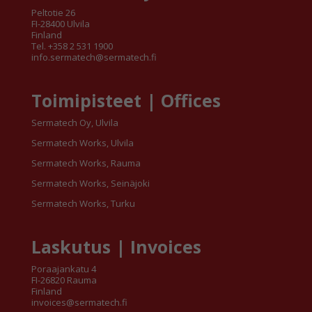
Peltotie 26
FI-28400 Ulvila
Finland
Tel. +358 2 531 1900
info.sermatech@sermatech.fi
Toimipisteet | Offices
Sermatech Oy, Ulvila
Sermatech Works, Ulvila
Sermatech Works, Rauma
Sermatech Works, Seinäjoki
Sermatech Works, Turku
Laskutus | Invoices
Poraajankatu 4
FI-26820 Rauma
Finland
invoices@sermatech.fi