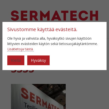
Sivustomme käyttää evästeitä.
Valitse sivu
Ole hyvä ja vahvista alla, hyväksytkö sivujen käyttöön
liittyvien evästeiden käytön sekä tietosuojakäytäntömme.
Lisätietoja tästä.
IMG_20210922_12
Kiellä
Hyväksy
3335