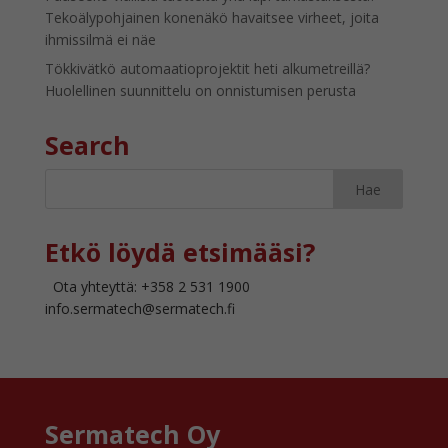
Tekoälypohjainen konenäkö havaitsee virheet, joita
ihmissilmä ei näe
Tökkivätkö automaatioprojektit heti alkumetreillä?
Huolellinen suunnittelu on onnistumisen perusta
Search
Etkö löydä etsimääsi?
Ota yhteyttä: +358 2 531 1900
info.sermatech@sermatech.fi
Sermatech Oy