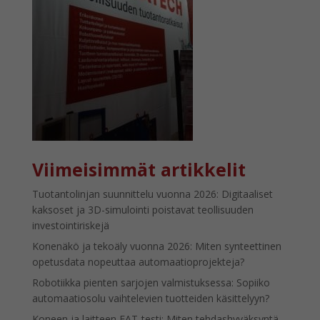
Viimeisimmät artikkelit
Tuotantolinjan suunnittelu vuonna 2026: Digitaaliset
kaksoset ja 3D-simulointi poistavat teollisuuden
investointiriskejä
Konenäkö ja tekoäly vuonna 2026: Miten synteettinen
opetusdata nopeuttaa automaatioprojekteja?
Robotiikka pienten sarjojen valmistuksessa: Sopiiko
automaatiosolu vaihtelevien tuotteiden käsittelyyn?
Koneen ja laitteen FAT-testi: Miten tehdashyväksyntä