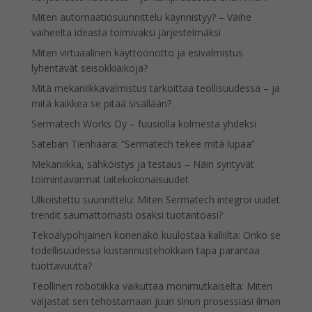
Miten automaatiosuunnittelu käynnistyy? – Vaihe
vaiheelta ideasta toimivaksi järjestelmäksi
Miten virtuaalinen käyttöönotto ja esivalmistus
lyhentävät seisokkiaikoja?
Mitä mekaniikkavalmistus tarkoittaa teollisuudessa – ja
mitä kaikkea se pitää sisällään?
Sermatech Works Oy – fuusiolla kolmesta yhdeksi
Sateban Tienhaara: ”Sermatech tekee mitä lupaa”
Mekaniikka, sähköistys ja testaus – Näin syntyvät
toimintavarmat laitekokonaisuudet
Ulkoistettu suunnittelu: Miten Sermatech integroi uudet
trendit saumattomasti osaksi tuotantoasi?
Tekoälypohjainen konenäkö kuulostaa kalliilta: Onko se
todellisuudessa kustannustehokkain tapa parantaa
tuottavuutta?
Teollinen robotiikka vaikuttaa monimutkaiselta: Miten
valjastat sen tehostamaan juuri sinun prosessiasi ilman