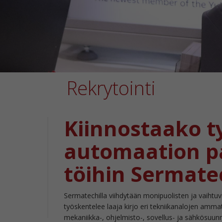
Rekrytointi
Kiinnostaako t
automaation p
töihin Sermatec
Sermatechilla viihdytään monipuolisten ja vaihtuv
työskentelee laaja kirjo eri tekniikanalojen ammat
mekaniikka-, ohjelmisto-, sovellus- ja sähkösuunn