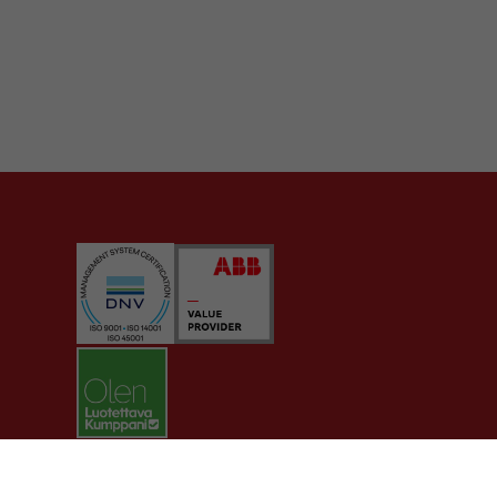
Sermatech Group tietosuojaseloste