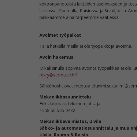
kokoonpanotöistä laitteiden asennukseen ja testa
Ulvilassa, Raumalla, Raisiossa ja Seinäjoella. Amm
palkkaamme aina tarpeemme vaatiessa!
Avoimet työpaikat
Tällä hetkellä meillä ei ole työpaikkoja avoinna.
Avoin hakemus
Mikäli sinulle sopivaa avointa työpaikkaa ei ole j
rekry@sermatech.fi
Sähköpostit ovat muotoa etunimi.sukunimi@serm
Mekaniikkasuunnittelu
Erik Uusimäki, tekninen johtaja
+358 50 505 0482
Mekaniikkavalmistus, Ulvila
Sähkö- ja automaatiosuunnittelu ja muu oh
Ulvila, Rauma & Raisio