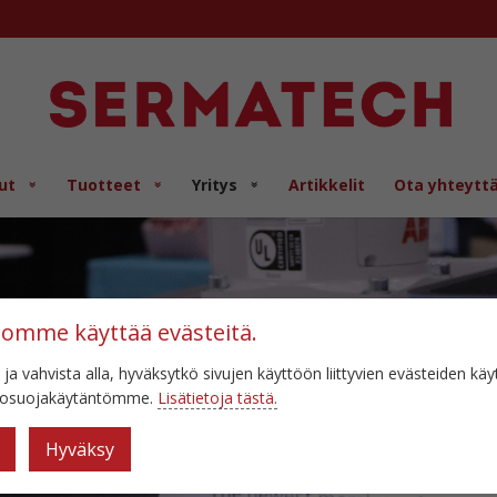
ut
Tuotteet
Yritys
Artikkelit
Ota yhteytt
tomme käyttää evästeitä.
 ja vahvista alla, hyväksytkö sivujen käyttöön liittyvien evästeiden kä
etosuojakäytäntömme.
Lisätietoja tästä.
Hyväksy