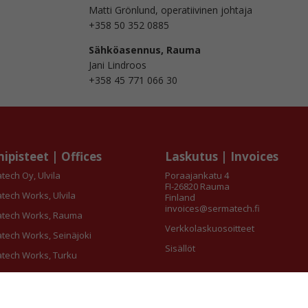
Matti Grönlund, operatiivinen johtaja
+358 50 352 0885
Sähköasennus, Rauma
Jani Lindroos
+358 45 771 066 30
ipisteet | Offices
Laskutus | Invoices
tech Oy, Ulvila
Poraajankatu 4
FI-26820 Rauma
tech Works, Ulvila
Finland
invoices@sermatech.fi
tech Works, Rauma
Verkkolaskuosoitteet
tech Works, Seinäjoki
Sisällöt
tech Works, Turku