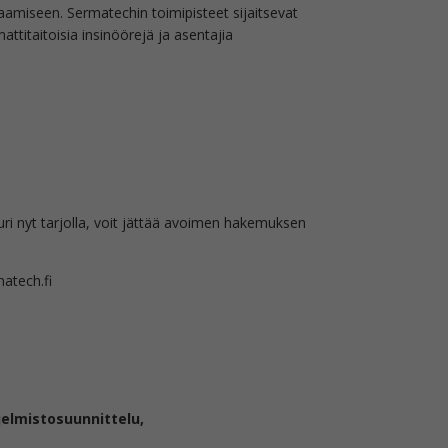
amiseen. Sermatechin toimipisteet sijaitsevat
attitaitoisia insinöörejä ja asentajia
uuri nyt tarjolla, voit jättää avoimen hakemuksen
atech.fi
jelmistosuunnittelu,