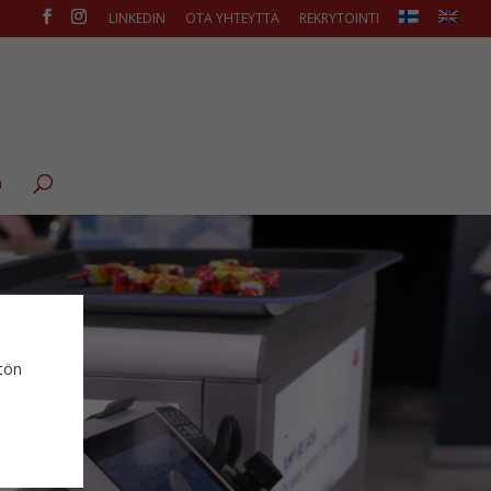
LINKEDIN
OTA YHTEYTTÄ
REKRYTOINTI
ä
ytön