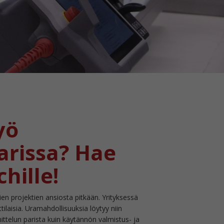
yö
arissa? Hae
hille!
ien projektien ansiosta pitkään. Yrityksessä
tilaisia. Uramahdollisuuksia löytyy niin
ittelun parista kuin käytännön valmistus- ja