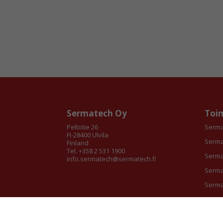
Sermatech Oy
Toim
Peltotie 26
Serma
FI-28400 Ulvila
Serma
Finland
Tel. +358 2 531 1900
Serma
info.sermatech@sermatech.fi
Serma
Serma