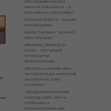
Mitä mekaniikkavalmistus
tarkoittaa teollisuudessa – ja
mitä kaikkea se pitää sisällään?
Sermatech Works Oy – fuusiolla
kolmesta yhdeksi
Sateban Tienhaara: ”Sermatech
tekee mitä lupaa”
Mekaniikka, sähköistys ja
testaus – Näin syntyvät
toimintavarmat
a
laitekokonaisuudet
Ulkoistettu suunnittelu: Miten
Sermatech integroi uudet trendit
 on
saumattomasti osaksi
tuotantoasi?
Tekoälypohjainen konenäkö
kuulostaa kalliilta: Onko se
taan
todellisuudessa
kustannustehokkain tapa