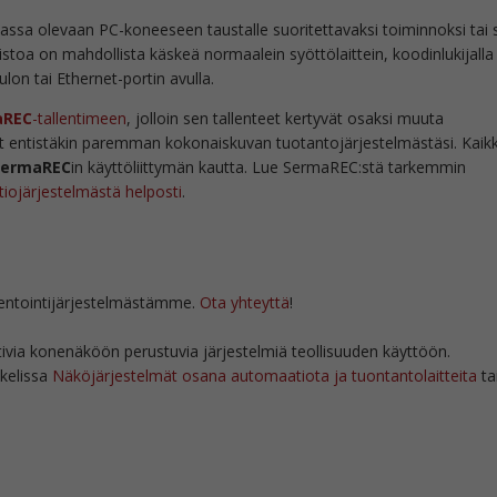
assa olevaan PC-koneeseen taustalle suoritettavaksi toiminnoksi tai s
istoa on mahdollista käskeä normaalein syöttölaittein, koodinlukijalla
tulon tai Ethernet-portin avulla.
aREC
-tallentimeen
, jolloin sen tallenteet kertyvät osaksi muuta
at entistäkin paremman kokonaiskuvan tuotantojärjestelmästäsi. Kaik
SermaREC
in käyttöliittymän kautta. Lue SermaREC:stä tarkemmin
iojärjestelmästä helposti
.
ntointijärjestelmästämme.
Ota yhteyttä
!
via konenäköön perustuvia järjestelmiä teollisuuden käyttöön.
kkelissa
Näköjärjestelmät osana automaatiota ja tuontantolaitteita
ta