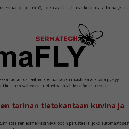
ntaatiojärjestelmä, jonka avulla tallennat kuvina ja videona yksitt
ssa tuotantosi laatua ja erinomaisen muistinsa ansiosta pystyy
ti kussakin vaiheessa tuotantoa ja lähtiessään asiakkaalle.
den tarinan tietokantaan kuvina ja
tunnistaa sen esimerkiksi viivakoodin perusteella, joko automaattisest