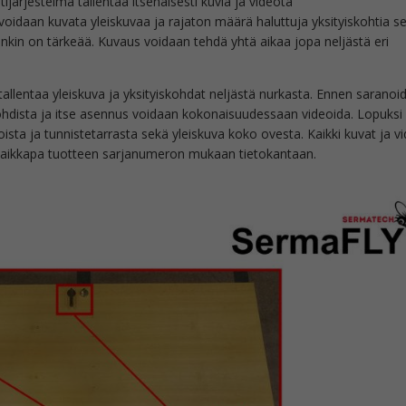
ärjestelmä tallentaa itsenäisesti kuvia ja videota
voidaan kuvata yleiskuvaa ja rajaton määrä haluttuja yksityiskohtia s
nkin on tärkeää. Kuvaus voidaan tehdä yhtä aikaa jopa neljästä eri
tallentaa yleiskuva ja yksityiskohdat neljästä nurkasta. Ennen saranoi
hdista ja itse asennus voidaan kokonaisuudessaan videoida. Lopuksi
ista ja tunnistetarrasta sekä yleiskuva koko ovesta. Kaikki kuvat ja v
 vaikkapa tuotteen sarjanumeron mukaan tietokantaan.