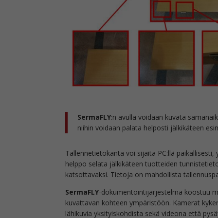
SermaFLY
:n avulla voidaan kuvata samanaika
niihin voidaan palata helposti jälkikäteen es
Tallennetietokanta voi sijaita PC:llä paikallisesti
helppo selata jälkikäteen tuotteiden tunnisteti
katsottavaksi. Tietoja on mahdollista tallennusp
SermaFLY
-dokumentointijärjestelmä koostuu ma
kuvattavan kohteen ympäristöön. Kamerat kykene
lähikuvia yksityiskohdista sekä videona että pys