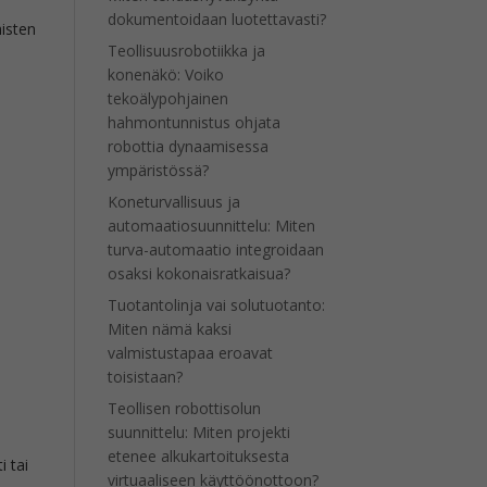
dokumentoidaan luotettavasti?
äisten
Teollisuusrobotiikka ja
konenäkö: Voiko
tekoälypohjainen
hahmontunnistus ohjata
robottia dynaamisessa
ympäristössä?
Koneturvallisuus ja
automaatiosuunnittelu: Miten
turva-automaatio integroidaan
osaksi kokonaisratkaisua?
Tuotantolinja vai solutuotanto:
Miten nämä kaksi
valmistustapaa eroavat
toisistaan?
Teollisen robottisolun
suunnittelu: Miten projekti
etenee alkukartoituksesta
i tai
virtuaaliseen käyttöönottoon?