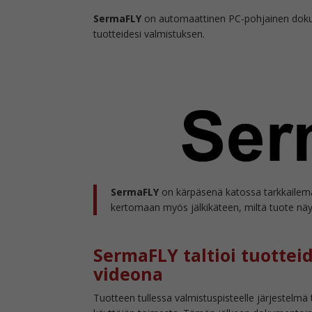
SermaFLY
on automaattinen PC-pohjainen dokume
tuotteidesi valmistuksen.
SermaFLY
on kärpäsenä katossa tarkkailema
kertomaan myös jälkikäteen, miltä tuote näyt
SermaFLY taltioi tuottei
videona
Tuotteen tullessa valmistuspisteelle järjestelmä 