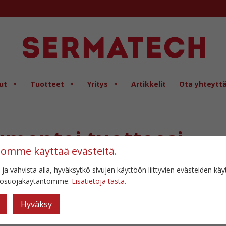
ut
Tuotteet
Yritys
Artikkelit
Ota yhteytt
mentoi tuotteesi
tomme käyttää evästeitä.
automaattisesti
 ja vahvista alla, hyväksytkö sivujen käyttöön liittyvien evästeiden kä
etosuojakäytäntömme.
Lisätietoja tästä.
lmistuksen aukotonta dokumentointia? Etsitkö helppoa tapaa kertoa
Hyväksy
uatko osoittaa asiakkaillesi, että valmistamasi tuote lähtee tehtaalta