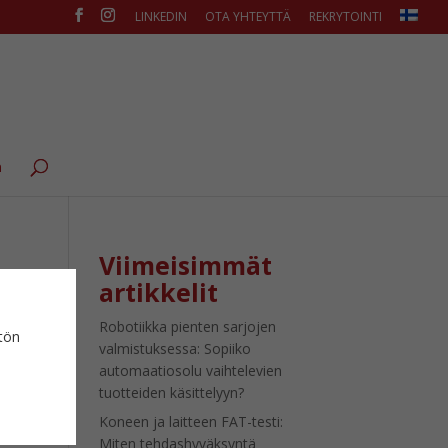
LINKEDIN
OTA YHTEYTTÄ
REKRYTOINTI
ä
Viimeisimmät
artikkelit
Robotiikka pienten sarjojen
ytön
valmistuksessa: Sopiiko
automaatiosolu vaihtelevien
tuotteiden käsittelyyn?
Koneen ja laitteen FAT-testi:
Miten tehdashyväksyntä