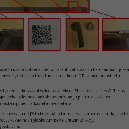
isesti useita kohteita. Tiedot tallentuvat kootusti tietokantaan, joss
imerkiksi yksilöllisen tuotetunnisteen, kuten QR-koodin perusteella.
, yrityksen verkossa tai vaikkapa yrityksen Sharepoint-pilvessä. Tietoja
etojen sekä tallennusajankohdan mukaan ja palauttaa tallenne
aikasta riippuen tarkastella myös etänä.
ksimissaan neljästä keskenään identtisestä kamerasta, jotka sijoite
vät kuvaamaan yleiskuvan lisäksi erittäin tarkkoja
äytyskuvina.