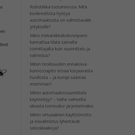
Robotiikka tuotannossa: Mitä
en
konkreettista hyötyä
automaatiosta on valmistavalle
yritykselle?
den
Miksi mekaniikkakokoonpano
kannattaa tilata samalta
ideot
toimittajalta kuin suunnittelu ja
valmistus?
Miten teollisuuden ennakoiva
kunnossapito eroaa korjaavasta
huollosta – ja kumpi säästää
enemmän?
Miten automaatiosuunnittelu
käynnistyy? – Vaihe vaiheelta
ideasta toimivaksi järjestelmäksi
Miten virtuaalinen käyttöönotto
ja esivalmistus lyhentävät
seisokkiaikoja?