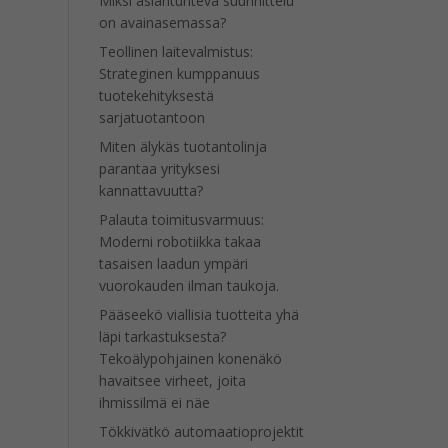
Miksi asiantunteva suunnittelu
on avainasemassa?
Teollinen laitevalmistus:
Strateginen kumppanuus
tuotekehityksestä
sarjatuotantoon
Miten älykäs tuotantolinja
parantaa yrityksesi
kannattavuutta?
Palauta toimitusvarmuus:
Moderni robotiikka takaa
tasaisen laadun ympäri
vuorokauden ilman taukoja.
Pääseekö viallisia tuotteita yhä
läpi tarkastuksesta?
Tekoälypohjainen konenäkö
havaitsee virheet, joita
ihmissilmä ei näe
Tökkivätkö automaatioprojektit