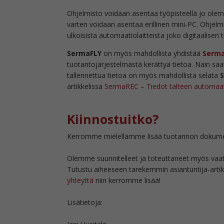
Ohjelmisto voidaan asentaa työpisteellä jo olem
varten voidaan asentaa erillinen mini-PC. Ohjelm
ulkoisista automaatiolaitteista joko digitaalisen 
SermaFLY
on myös mahdollista yhdistää
Serm
tuotantojärjestelmästä kerättyä tietoa. Näin sa
tallennettua tietoa on myös mahdollista selata
artikkelissa
SermaREC – Tiedot talteen automaat
Kiinnostuitko?
Kerromme mielellämme lisää tuotannon dokume
Olemme suunnitelleet ja toteuttaneet myös vaati
Tutustu aiheeseen tarekemmin asiantuntija-arti
yhteyttä
niin kerromme lisää!
Lisätietoja: