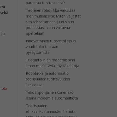
parantaa tuottavuutta?
itä
Teollinen robotiikka vaikuttaa
 sekä
monimutkaiselta: Miten valjastat
sen tehostamaan juuri sinun
prosessiasi ilman valtavaa
opettelua?
kea
Innovatiivinen tuotantolinja ei
vaadi koko tehtaan
pysäyttämistä
Tuotantolinjan modernisointi
ilman merkittäviä käyttökatkoja
Robotiikka ja automaatio
teollisuuden tuottavuuden
keskiössä
i
ota
Tekoälypohjainen konenäkö
osana modernia automaatiota
Teollisuuden
elinkaarikustannusten hallinta: