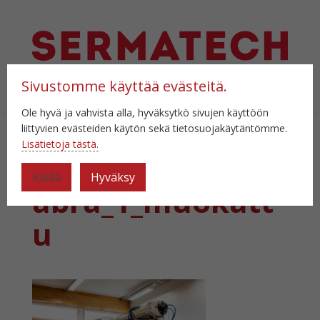
Sivustomme käyttää evästeitä.
Select Page
Ole hyvä ja vahvista alla, hyväksytkö sivujen käyttöön
liittyvien evästeiden käytön sekä tietosuojakäytäntömme.
Lisätietoja tästä.
sermatech_testil
Kiellä
Hyväksy
abra_1_muokatt
u