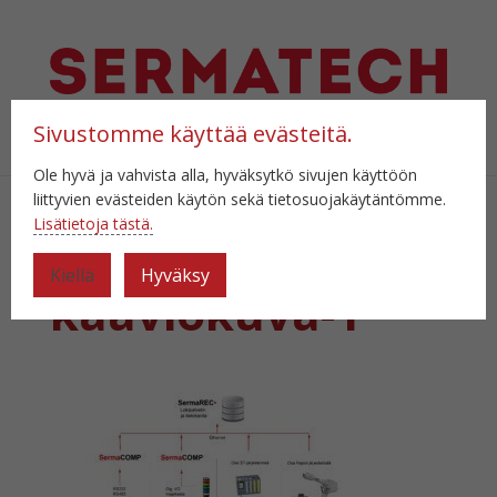
Sivustomme käyttää evästeitä.
Select Page
Ole hyvä ja vahvista alla, hyväksytkö sivujen käyttöön
liittyvien evästeiden käytön sekä tietosuojakäytäntömme.
Lisätietoja tästä.
SermaCOMP-
Kiellä
Hyväksy
kaaviokuva-1