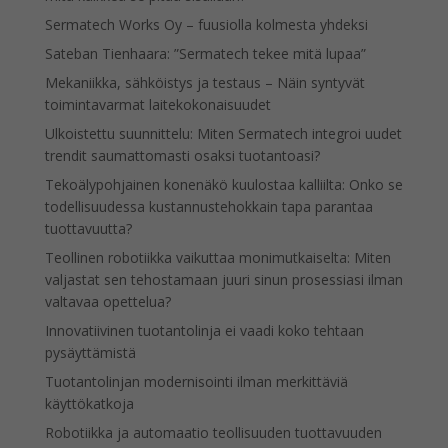
Sermatech Works Oy – fuusiolla kolmesta yhdeksi
Sateban Tienhaara: ”Sermatech tekee mitä lupaa”
Mekaniikka, sähköistys ja testaus – Näin syntyvät
toimintavarmat laitekokonaisuudet
Ulkoistettu suunnittelu: Miten Sermatech integroi uudet
trendit saumattomasti osaksi tuotantoasi?
Tekoälypohjainen konenäkö kuulostaa kalliilta: Onko se
todellisuudessa kustannustehokkain tapa parantaa
tuottavuutta?
Teollinen robotiikka vaikuttaa monimutkaiselta: Miten
valjastat sen tehostamaan juuri sinun prosessiasi ilman
valtavaa opettelua?
Innovatiivinen tuotantolinja ei vaadi koko tehtaan
pysäyttämistä
Tuotantolinjan modernisointi ilman merkittäviä
käyttökatkoja
Robotiikka ja automaatio teollisuuden tuottavuuden