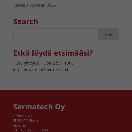
Katsaus vuoteen 2025
Search
Etkö löydä etsimääsi?
Ota yhteyttä: +358 2 531 1900
info.sermatech@sermatech.fi
Sermatech Oy
Peltotie 26
FI-28400 Ulvila
Finland
Tel. +358 2 531 1900