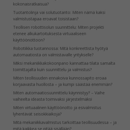
kokonaisratkaisua?
Tuotantolinja vai solutuotanto: Miten nämä kaksi
valmistustapaa eroavat toisistaan?
Teollisen robottisolun suunnittelu: Miten projekti
etenee alkukartoituksesta virtuaaliseen
käyttöönottoon?
Robotiikka tuotannossa: Mitä konkreettista hyötyä
automaatiosta on valmistavalle yritykselle?
Miksi mekaniikkakokoonpano kannattaa tilata samalta
toimittajalta kuin suunnittelu ja valmistus?
Miten teollisuuden ennakoiva kunnossapito eroaa
korjaavasta huollosta – ja kumpi säästää enemmän?
Miten automaatiosuunnittelu käynnistyy? – Vaihe
vaiheelta ideasta toimivaksi järjestelmäksi
Miten virtuaalinen käyttöönotto ja esivalmistus
lyhentävät seisokkiaikoja?
Mitä mekaniikkavalmistus tarkoittaa teollisuudessa – ja
mitä kaikkea se pitää sisällään?