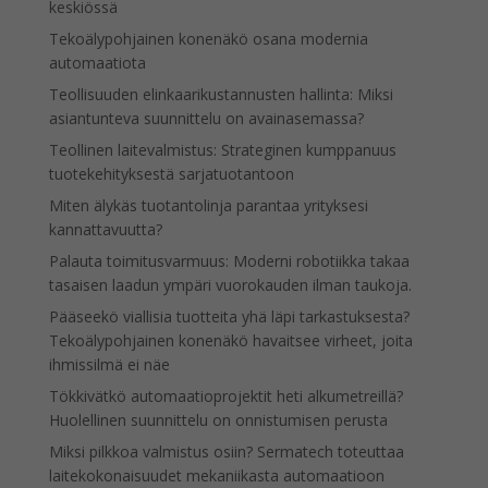
keskiössä
Tekoälypohjainen konenäkö osana modernia
automaatiota
Teollisuuden elinkaarikustannusten hallinta: Miksi
asiantunteva suunnittelu on avainasemassa?
Teollinen laitevalmistus: Strateginen kumppanuus
tuotekehityksestä sarjatuotantoon
Miten älykäs tuotantolinja parantaa yrityksesi
kannattavuutta?
Palauta toimitusvarmuus: Moderni robotiikka takaa
tasaisen laadun ympäri vuorokauden ilman taukoja.
Pääseekö viallisia tuotteita yhä läpi tarkastuksesta?
Tekoälypohjainen konenäkö havaitsee virheet, joita
ihmissilmä ei näe
Tökkivätkö automaatioprojektit heti alkumetreillä?
Huolellinen suunnittelu on onnistumisen perusta
Miksi pilkkoa valmistus osiin? Sermatech toteuttaa
laitekokonaisuudet mekaniikasta automaatioon