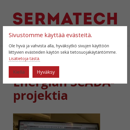
Sivustomme käyttää evästeitä.
Valitse sivu
Ole hyvä ja vahvista alla, hyväksytkö sivujen käyttöön
liittyvien evästeiden käytön sekä tietosuojakäytäntömme.
Lisätietoja tästä.
Rauman
Kiellä
Hyväksy
Energian SCADA-
projektia