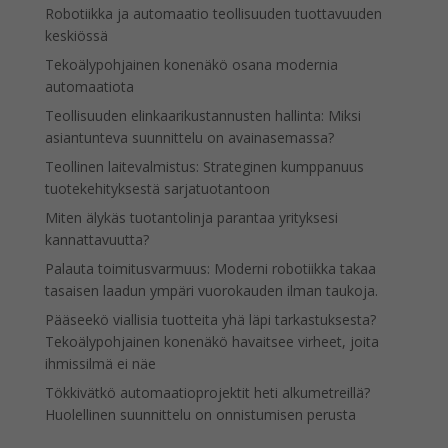
Robotiikka ja automaatio teollisuuden tuottavuuden
keskiössä
Tekoälypohjainen konenäkö osana modernia
automaatiota
Teollisuuden elinkaarikustannusten hallinta: Miksi
asiantunteva suunnittelu on avainasemassa?
Teollinen laitevalmistus: Strateginen kumppanuus
tuotekehityksestä sarjatuotantoon
Miten älykäs tuotantolinja parantaa yrityksesi
kannattavuutta?
Palauta toimitusvarmuus: Moderni robotiikka takaa
tasaisen laadun ympäri vuorokauden ilman taukoja.
Pääseekö viallisia tuotteita yhä läpi tarkastuksesta?
Tekoälypohjainen konenäkö havaitsee virheet, joita
ihmissilmä ei näe
Tökkivätkö automaatioprojektit heti alkumetreillä?
Huolellinen suunnittelu on onnistumisen perusta