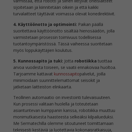
varmistaa, että robotti ja siihen liittyvät oheislaitteet
sijoitetaan ja kiinnitetään oikein ja että kaikki
turvalaitteet täyttävät voimassa olevat konedirektiivit.
4. Käyttöönotto ja optimointi:
Paikan päällä
suoritettava käyttöönotto sisältää hienosäädön, jolla
varmistetaan prosessin toimivuus todellisessa
tuotantoympäristössä. Tässä vaiheessa suoritetaan
myös loppukäyttäjien koulutus.
5. Kunnossapito ja tuki:
Jotta
robotiikka
tuottaa
arvoa vuodesta toiseen, se vaatii ennakoivaa huoltoa.
Tarjoamme kattavat
kunnossapito
palvelut, joilla
minimoidaan suunnittelemattomat seisokit ja
jatketaan laitteiston elinkaarta.
Teollinen automaatio on investointi tulevaisuuteen.
Kun prosessi valitaan huolella ja toteutetaan
asiantuntevan kumppanin kanssa, robotiikka muuttuu
monimutkaisesta haasteesta selkeäksi kilpailueduksi.
Me Sermatechilla olemme sitoutuneet toimittamaan
teknisesti kestäviä ja luotettavia kokonaisratkaisuja,