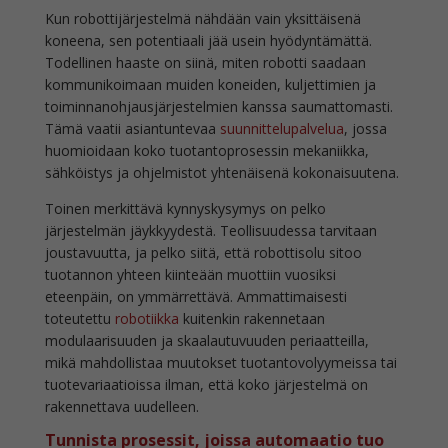
Kun robottijärjestelmä nähdään vain yksittäisenä
koneena, sen potentiaali jää usein hyödyntämättä.
Todellinen haaste on siinä, miten robotti saadaan
kommunikoimaan muiden koneiden, kuljettimien ja
toiminnanohjausjärjestelmien kanssa saumattomasti.
Tämä vaatii asiantuntevaa
suunnittelupalvelua
, jossa
huomioidaan koko tuotantoprosessin mekaniikka,
sähköistys ja ohjelmistot yhtenäisenä kokonaisuutena.
Toinen merkittävä kynnyskysymys on pelko
järjestelmän jäykkyydestä. Teollisuudessa tarvitaan
joustavuutta, ja pelko siitä, että robottisolu sitoo
tuotannon yhteen kiinteään muottiin vuosiksi
eteenpäin, on ymmärrettävä. Ammattimaisesti
toteutettu
robotiikka
kuitenkin rakennetaan
modulaarisuuden ja skaalautuvuuden periaatteilla,
mikä mahdollistaa muutokset tuotantovolyymeissa tai
tuotevariaatioissa ilman, että koko järjestelmä on
rakennettava uudelleen.
Tunnista prosessit, joissa automaatio tuo