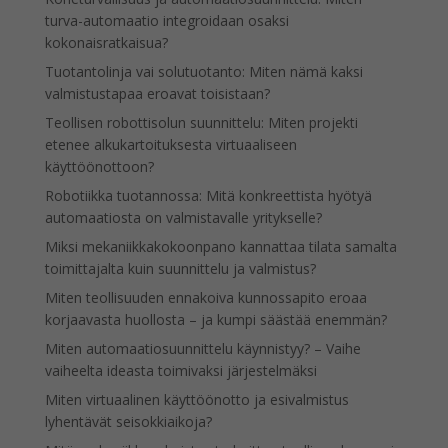
turva-automaatio integroidaan osaksi
kokonaisratkaisua?
Tuotantolinja vai solutuotanto: Miten nämä kaksi
valmistustapaa eroavat toisistaan?
Teollisen robottisolun suunnittelu: Miten projekti
etenee alkukartoituksesta virtuaaliseen
käyttöönottoon?
Robotiikka tuotannossa: Mitä konkreettista hyötyä
automaatiosta on valmistavalle yritykselle?
Miksi mekaniikkakokoonpano kannattaa tilata samalta
toimittajalta kuin suunnittelu ja valmistus?
Miten teollisuuden ennakoiva kunnossapito eroaa
korjaavasta huollosta – ja kumpi säästää enemmän?
Miten automaatiosuunnittelu käynnistyy? – Vaihe
vaiheelta ideasta toimivaksi järjestelmäksi
Miten virtuaalinen käyttöönotto ja esivalmistus
lyhentävät seisokkiaikoja?