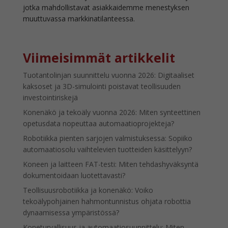
jotka mahdollistavat asiakkaidemme menestyksen
muuttuvassa markkinatilanteessa.
Viimeisimmät artikkelit
Tuotantolinjan suunnittelu vuonna 2026: Digitaaliset
kaksoset ja 3D-simulointi poistavat teollisuuden
investointiriskejä
Konenäkö ja tekoäly vuonna 2026: Miten synteettinen
opetusdata nopeuttaa automaatioprojekteja?
Robotiikka pienten sarjojen valmistuksessa: Sopiiko
automaatiosolu vaihtelevien tuotteiden käsittelyyn?
Koneen ja laitteen FAT-testi: Miten tehdashyväksyntä
dokumentoidaan luotettavasti?
Teollisuusrobotiikka ja konenäkö: Voiko
tekoälypohjainen hahmontunnistus ohjata robottia
dynaamisessa ympäristössä?
Koneturvallisuus ja automaatiosuunnittelu: Miten