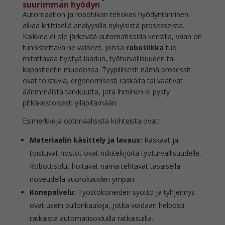
suurimman hyödyn
Automaation ja robotiikan tehokas hyödyntäminen
alkaa kriittisellä analyysilla nykyisistä prosesseista.
Kaikkea ei ole järkevää automatisoida kerralla, vaan on
tunnistettava ne vaiheet, joissa
robotiikka
tuo
mitattavaa hyötyä laadun, työturvallisuuden tai
kapasiteetin muodossa. Tyypillisesti nämä prosessit
ovat toistuvia, ergonomisesti raskaita tai vaativat
äärimmäistä tarkkuutta, jota ihminen ei pysty
pitkäkestoisesti ylläpitämään.
Esimerkkejä optimaalisista kohteista ovat:
Materiaalin käsittely ja lavaus:
Raskaat ja
toistuvat nostot ovat riskitekijöitä työturvallisuudelle.
Robottisolut hoitavat nämä tehtävät tasaisella
nopeudella vuorokauden ympäri.
Konepalvelu:
Työstökoneiden syöttö ja tyhjennys
ovat usein pullonkauloja, jotka voidaan helposti
ratkaista automatisoiduilla ratkaisuilla.