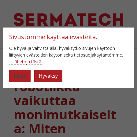
Sivustomme käyttää evästeitä.
Valitse sivu
Ole hyvä ja vahvista alla, hyväksytkö sivujen käyttöön
liittyvien evästeiden käytön sekä tietosuojakäytäntömme.
Lisätietoja tästä.
Teollinen
Kiellä
Hyväksy
robotiikka
vaikuttaa
monimutkaiselt
a: Miten