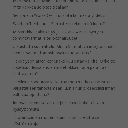
Mitä mekaniikkavalmistus tarkoittaa teollisuudessa – ja
mitä kaikkea se pitää sisällään?
Sermatech Works Oy – fuusiolla kolmesta yhdeksi
Sateban Tienhaara: ”Sermatech tekee mitä lupaa”
Mekaniikka, sähköistys ja testaus – Näin syntyvät
toimintavarmat laitekokonaisuudet
Ulkoistettu suunnittelu: Miten Sermatech integroi uudet
trendit saumattomasti osaksi tuotantoasi?
Tekoälypohjainen konenäkö kuulostaa kalliilta: Onko se
todellisuudessa kustannustehokkain tapa parantaa
tuottavuutta?
Teollinen robotiikka vaikuttaa monimutkaiselta: Miten
valjastat sen tehostamaan juuri sinun prosessiasi ilman
valtavaa opettelua?
Innovatiivinen tuotantolinja ei vaadi koko tehtaan
pysäyttämistä
Tuotantolinjan modernisointi ilman merkittäviä
käyttökatkoja