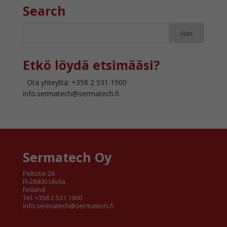
Search
Etkö löydä etsimääsi?
Ota yhteyttä: +358 2 531 1900
info.sermatech@sermatech.fi
Sermatech Oy
Peltotie 26
FI-28400 Ulvila
Finland
Tel. +358 2 531 1900
info.sermatech@sermatech.fi