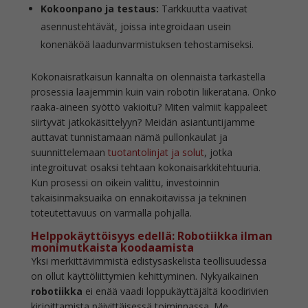
Kokoonpano ja testaus:
Tarkkuutta vaativat
asennustehtävät, joissa integroidaan usein
konenäköä laadunvarmistuksen tehostamiseksi.
Kokonaisratkaisun kannalta on olennaista tarkastella
prosessia laajemmin kuin vain robotin liikeratana. Onko
raaka-aineen syöttö vakioitu? Miten valmiit kappaleet
siirtyvät jatkokäsittelyyn? Meidän asiantuntijamme
auttavat tunnistamaan nämä pullonkaulat ja
suunnittelemaan
tuotantolinjat ja solut
, jotka
integroituvat osaksi tehtaan kokonaisarkkitehtuuria.
Kun prosessi on oikein valittu, investoinnin
takaisinmaksuaika on ennakoitavissa ja tekninen
toteutettavuus on varmalla pohjalla.
Helppokäyttöisyys edellä: Robotiikka ilman
monimutkaista koodaamista
Yksi merkittävimmistä edistysaskelista teollisuudessa
on ollut käyttöliittymien kehittyminen. Nykyaikainen
robotiikka
ei enää vaadi loppukäyttäjältä koodirivien
kirjoittamista päivittäisessä toiminnassa. Me