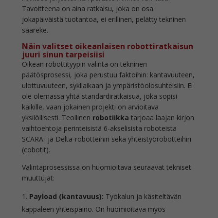
Tavoitteena on aina ratkaisu, joka on osa
jokapäiväistä tuotantoa, ei erillinen, pelätty tekninen
saareke.
Näin valitset oikeanlaisen robottiratkaisun
juuri sinun tarpeisiisi
Oikean robottityypin valinta on tekninen
päätösprosessi, joka perustuu faktoihin: kantavuuteen,
ulottuvuuteen, sykliaikaan ja ympäristöolosuhteisiin. Ei
ole olemassa yhtä standardiratkaisua, joka sopisi
kaikille, vaan jokainen projekti on arvioitava
yksilöllisesti. Teollinen
robotiikka
tarjoaa laajan kirjon
vaihtoehtoja perinteisistä 6-akselisista roboteista
SCARA- ja Delta-robotteihin sekä yhteistyörobotteihin
(cobotit).
Valintaprosessissa on huomioitava seuraavat tekniset
muuttujat:
Payload (kantavuus):
Työkalun ja käsiteltävän
kappaleen yhteispaino. On huomioitava myös