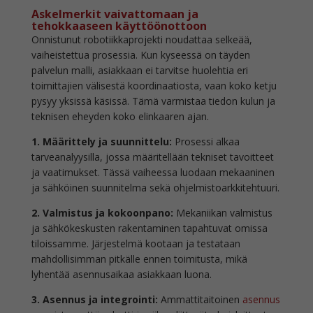
Askelmerkit vaivattomaan ja
tehokkaaseen käyttöönottoon
Onnistunut robotiikkaprojekti noudattaa selkeää,
vaiheistettua prosessia. Kun kyseessä on täyden
palvelun malli, asiakkaan ei tarvitse huolehtia eri
toimittajien välisestä koordinaatiosta, vaan koko ketju
pysyy yksissä käsissä. Tämä varmistaa tiedon kulun ja
teknisen eheyden koko elinkaaren ajan.
1. Määrittely ja suunnittelu:
Prosessi alkaa
tarveanalyysilla, jossa määritellään tekniset tavoitteet
ja vaatimukset. Tässä vaiheessa luodaan mekaaninen
ja sähköinen suunnitelma sekä ohjelmistoarkkitehtuuri.
2. Valmistus ja kokoonpano:
Mekaniikan valmistus
ja sähkökeskusten rakentaminen tapahtuvat omissa
tiloissamme. Järjestelmä kootaan ja testataan
mahdollisimman pitkälle ennen toimitusta, mikä
lyhentää asennusaikaa asiakkaan luona.
3. Asennus ja integrointi:
Ammattitaitoinen
asennus