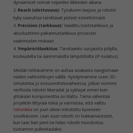
dynaamiset voimat nopeiden liikkeiden aikana.
Reach (ulottuvuus):
Työalueen laajuus ja robotin
kyky saavuttaa tarvittavat pisteet esteettömästi.
Precision (tarkkuus):
Vaadittu toistotarkkuus ja
absoluuttinen paikannustarkkuus prosessin
vaatimusten mukaan.
Ympäristöluokitus:
Tarvitaanko suojausta pölyltä,
kosteudelta tai äärimmäisiltä lämpötiloilta (IP-luokitus).
Meidän tehtävämme on auttaa asiakasta navigoimaan
näiden vaihtoehtojen välillä. Hyödynnämme usein 3D-
simulointia jo esisuunnitteluvaiheessa, jolloin voimme
verifioida robotin liikeradat ja sykliajat ennen kuin
yhtäkään komponenttia on tilattu. Tämä vähentää
projektiin liittyvää riskiä ja varmistaa, että valittu
robotiikka
on juuri oikein mitoitettu kyseiseen
sovellukseen. Liian suuri robotti on hukkainvestointi,
kun taas liian pieni tai hidas robotti muodostuu
tuotannon pullonkaulaksi.