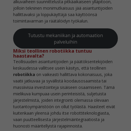
alkuvaiheen suunnittelusta pitkäaikaiseen ylläpitoon,
jolloin tekninen monimutkaisuus jää asiantuntijoiden
hallittavaksi ja loppukäyttäjä saa käyttöönsä
toimintavarman ja räätälöidyn työkalun.
Tutustu mekaniikan ja automaation
palveluihin
Miksi teollinen robotiikka tuntuu
haastavalta?
Teollisuuden asiantuntijoiden ja päätöksentekijöiden
keskuudessa vallitsee usein käsitys, että teollinen
robotiikka
on vaikeasti hallittava kokonaisuus, joka
vaatii jatkuvaa ja syvällistä koodausosaamista tai
massiivisia investointeja sisäiseen osaamiseen. Tämä
mielikuva kumpuaa usein perinteisistä, suljetuista
järjestelmistä, joiden integrointi olemassa olevaan
tuotantoympäristöön on ollut työlästä. Haasteet eivät
kuitenkaan yleensä johdu itse robottiteknologiasta,
vaan puutteellisesta järjestelmäintegraatiosta ja
huonosti määritellyistä rajapinnoista.