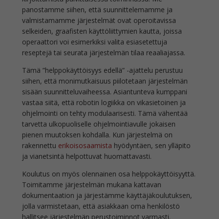
panostamme siihen, että suunnittelemamme ja
valmistamamme järjestelmät ovat operoitavissa
selkeiden, graafisten käyttöliittymien kautta, joissa
operaattori voi esimerkiksi valita esiasetettuja
reseptejä tai seurata järjestelmän tilaa reaaliajassa.
Tämä ”helppokäyttöisyys edellä” -ajattelu perustuu
siihen, että monimutkaisuus piilotetaan järjestelmän
sisään suunnitteluvaiheessa. Asiantunteva kumppani
vastaa siitä, että robotin logiikka on vikasietoinen ja
ohjelmointi on tehty modulaarisesti. Tämä vähentää
tarvetta ulkopuoliselle ohjelmointiavulle jokaisen
pienen muutoksen kohdalla. Kun järjestelmä on
rakennettu
erikoisosaamista
hyödyntäen, sen ylläpito
ja vianetsintä helpottuvat huomattavasti.
Koulutus on myös olennainen osa helppokäyttöisyyttä.
Toimitamme järjestelmän mukana kattavan
dokumentaation ja järjestämme käyttäjäkoulutuksen,
jolla varmistetaan, että asiakkaan oma henkilöstö
hallitsee järjestelmän perustoiminnot varmasti.