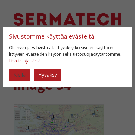
Sivustomme käyttää evästeitä.
Select Page
Ole hyvä ja vahvista alla, hyväksytkö sivujen käyttöön
liittyvien evästeiden käytön sekä tietosuojakäytäntömme.
Lisätietoja tästä.
MicrosoftTeams-
Kiellä
Hyväksy
image-34