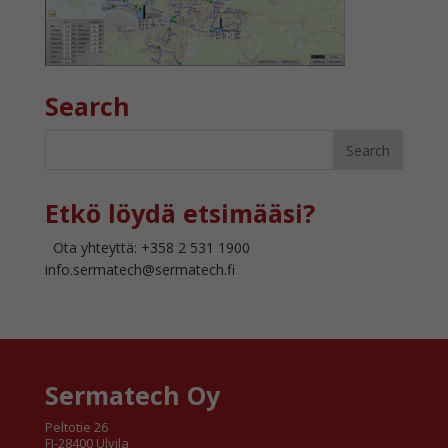
Search
Etkö löydä etsimääsi?
Ota yhteyttä: +358 2 531 1900
info.sermatech@sermatech.fi
Sermatech Oy
Peltotie 26
FI-28400 Ulvila