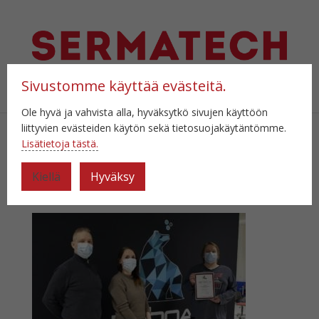
Sivustomme käyttää evästeitä.
Select Page
Ole hyvä ja vahvista alla, hyväksytkö sivujen käyttöön
liittyvien evästeiden käytön sekä tietosuojakäytäntömme.
Lisätietoja tästä.
kolmas
Kiellä
Hyväksy