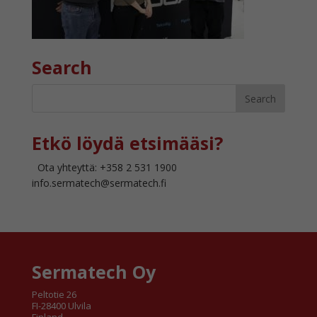
Search
Etkö löydä etsimääsi?
Ota yhteyttä: +358 2 531 1900
info.sermatech@sermatech.fi
Sermatech Oy
Peltotie 26
FI-28400 Ulvila