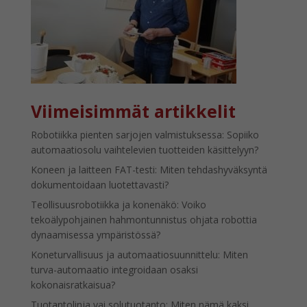
Viimeisimmät artikkelit
Robotiikka pienten sarjojen valmistuksessa: Sopiiko
automaatiosolu vaihtelevien tuotteiden käsittelyyn?
Koneen ja laitteen FAT-testi: Miten tehdashyväksyntä
dokumentoidaan luotettavasti?
Teollisuusrobotiikka ja konenäkö: Voiko
tekoälypohjainen hahmontunnistus ohjata robottia
dynaamisessa ympäristössä?
Koneturvallisuus ja automaatiosuunnittelu: Miten
turva-automaatio integroidaan osaksi
kokonaisratkaisua?
Tuotantolinja vai solutuotanto: Miten nämä kaksi