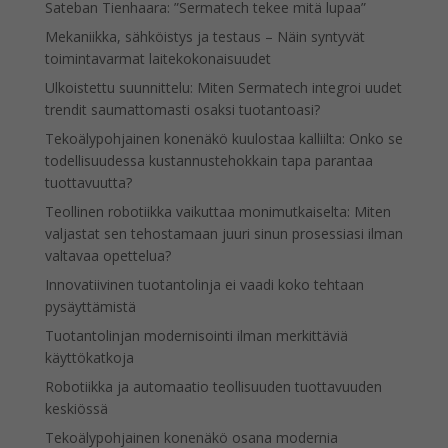
Sateban Tienhaara: ”Sermatech tekee mitä lupaa”
Mekaniikka, sähköistys ja testaus – Näin syntyvät
toimintavarmat laitekokonaisuudet
Ulkoistettu suunnittelu: Miten Sermatech integroi uudet
trendit saumattomasti osaksi tuotantoasi?
Tekoälypohjainen konenäkö kuulostaa kalliilta: Onko se
todellisuudessa kustannustehokkain tapa parantaa
tuottavuutta?
Teollinen robotiikka vaikuttaa monimutkaiselta: Miten
valjastat sen tehostamaan juuri sinun prosessiasi ilman
valtavaa opettelua?
Innovatiivinen tuotantolinja ei vaadi koko tehtaan
pysäyttämistä
Tuotantolinjan modernisointi ilman merkittäviä
käyttökatkoja
Robotiikka ja automaatio teollisuuden tuottavuuden
keskiössä
Tekoälypohjainen konenäkö osana modernia