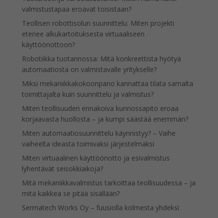
valmistustapaa eroavat toisistaan?
Teollisen robottisolun suunnittelu: Miten projekti
etenee alkukartoituksesta virtuaaliseen
käyttöönottoon?
Robotiikka tuotannossa: Mitä konkreettista hyötyä
automaatiosta on valmistavalle yritykselle?
Miksi mekaniikkakokoonpano kannattaa tilata samalta
toimittajalta kuin suunnittelu ja valmistus?
Miten teollisuuden ennakoiva kunnossapito eroaa
korjaavasta huollosta – ja kumpi säästää enemmän?
Miten automaatiosuunnittelu käynnistyy? – Vaihe
vaiheelta ideasta toimivaksi järjestelmäksi
Miten virtuaalinen käyttöönotto ja esivalmistus
lyhentävät seisokkiaikoja?
Mitä mekaniikkavalmistus tarkoittaa teollisuudessa – ja
mitä kaikkea se pitää sisällään?
Sermatech Works Oy – fuusiolla kolmesta yhdeksi