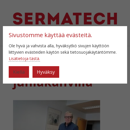
Sivustomme käyttää evästeitä.
Valitse sivu
Ole hyvä ja vahvista alla, hyväksytkö sivujen käyttöön
liittyvien evästeiden käytön sekä tietosuojakäytäntömme.
Lisätietoja tästä.
Markku
Kiellä
Hyväksy
juhlakahvilla