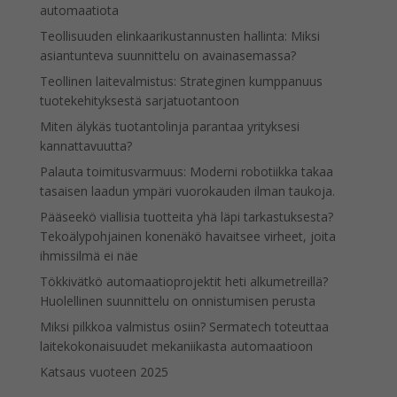
automaatiota
Teollisuuden elinkaarikustannusten hallinta: Miksi
asiantunteva suunnittelu on avainasemassa?
Teollinen laitevalmistus: Strateginen kumppanuus
tuotekehityksestä sarjatuotantoon
Miten älykäs tuotantolinja parantaa yrityksesi
kannattavuutta?
Palauta toimitusvarmuus: Moderni robotiikka takaa
tasaisen laadun ympäri vuorokauden ilman taukoja.
Pääseekö viallisia tuotteita yhä läpi tarkastuksesta?
Tekoälypohjainen konenäkö havaitsee virheet, joita
ihmissilmä ei näe
Tökkivätkö automaatioprojektit heti alkumetreillä?
Huolellinen suunnittelu on onnistumisen perusta
Miksi pilkkoa valmistus osiin? Sermatech toteuttaa
laitekokonaisuudet mekaniikasta automaatioon
Katsaus vuoteen 2025