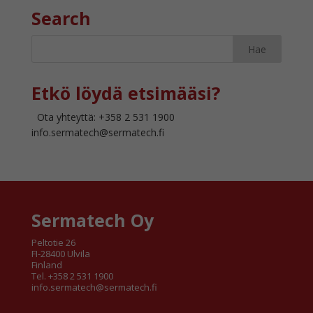
Search
Etkö löydä etsimääsi?
Ota yhteyttä: +358 2 531 1900
info.sermatech@sermatech.fi
Sermatech Oy
Peltotie 26
FI-28400 Ulvila
Finland
Tel. +358 2 531 1900
info.sermatech@sermatech.fi