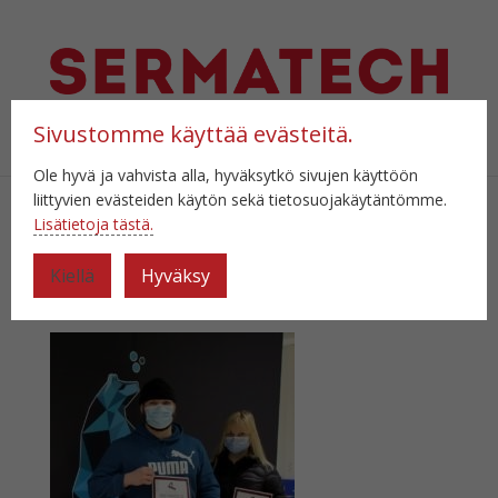
Sivustomme käyttää evästeitä.
Select Page
Ole hyvä ja vahvista alla, hyväksytkö sivujen käyttöön
liittyvien evästeiden käytön sekä tietosuojakäytäntömme.
Lisätietoja tästä.
kakkoset-2
Kiellä
Hyväksy