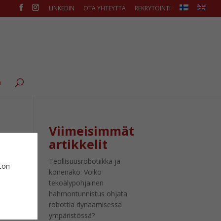
LINKEDIN
OTA YHTEYTTÄ
REKRYTOINTI
ä
Viimeisimmät
artikkelit
Teollisuusrobotiikka ja
ytön
konenäkö: Voiko
tekoälypohjainen
hahmontunnistus ohjata
robottia dynaamisessa
ympäristössä?