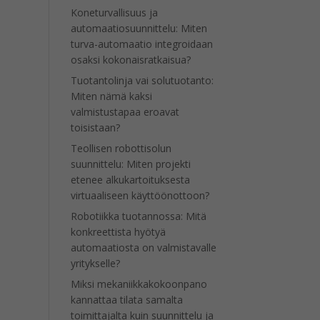
Koneturvallisuus ja
automaatiosuunnittelu: Miten
turva-automaatio integroidaan
osaksi kokonaisratkaisua?
Tuotantolinja vai solutuotanto:
Miten nämä kaksi
valmistustapaa eroavat
toisistaan?
Teollisen robottisolun
suunnittelu: Miten projekti
etenee alkukartoituksesta
virtuaaliseen käyttöönottoon?
Robotiikka tuotannossa: Mitä
konkreettista hyötyä
automaatiosta on valmistavalle
yritykselle?
Miksi mekaniikkakokoonpano
kannattaa tilata samalta
toimittajalta kuin suunnittelu ja