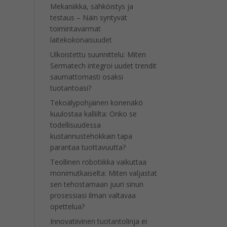
Mekaniikka, sähköistys ja
testaus – Näin syntyvät
toimintavarmat
laitekokonaisuudet
Ulkoistettu suunnittelu: Miten
Sermatech integroi uudet trendit
saumattomasti osaksi
tuotantoasi?
Tekoälypohjainen konenäkö
kuulostaa kalliilta: Onko se
todellisuudessa
kustannustehokkain tapa
parantaa tuottavuutta?
Teollinen robotiikka vaikuttaa
monimutkaiselta: Miten valjastat
sen tehostamaan juuri sinun
prosessiasi ilman valtavaa
opettelua?
Innovatiivinen tuotantolinja ei