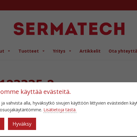
ut
Tuotteet
Yritys
Artikkelit
Ota yhteytt
123335-2
tomme käyttää evästeitä.
 ja vahvista alla, hyväksytkö sivujen käyttöön liittyvien evästeiden kä
etosuojakäytäntömme.
Lisätietoja tästä.
Hyväksy