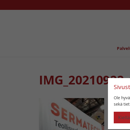
Palvel
IMG_20210922_
Sivus
Ole hyvä
sekä ti
Kiellä