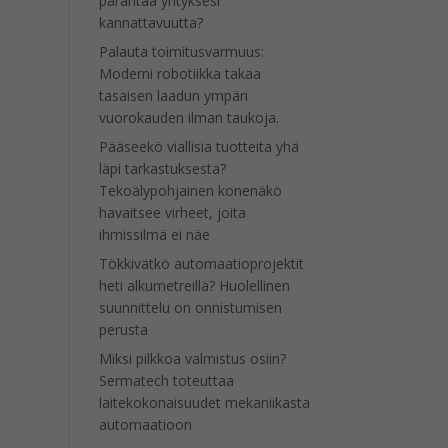
parantaa yrityksesi
kannattavuutta?
Palauta toimitusvarmuus:
Moderni robotiikka takaa
tasaisen laadun ympäri
vuorokauden ilman taukoja.
Pääseekö viallisia tuotteita yhä
läpi tarkastuksesta?
Tekoälypohjainen konenäkö
havaitsee virheet, joita
ihmissilmä ei näe
Tökkivätkö automaatioprojektit
heti alkumetreillä? Huolellinen
suunnittelu on onnistumisen
perusta
Miksi pilkkoa valmistus osiin?
Sermatech toteuttaa
laitekokonaisuudet mekaniikasta
automaatioon