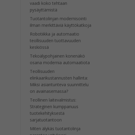
vaadi koko tehtaan
pysäyttämistä
Tuotantolinjan modernisointi
ilman merkittäviä käyttökatkoja
Robotiikka ja automaatio
teollisuuden tuottavuuden
keskiössä
Tekoälypohjainen konenäkö
osana modernia automaatiota
Teollisuuden
elinkaarikustannusten hallinta:
Miksi asiantunteva suunnittelu
on avainasemassa?
Teollinen laitevalmistus:
Strateginen kumppanuus
tuotekehityksestä
sarjatuotantoon
Miten älykäs tuotantolinja