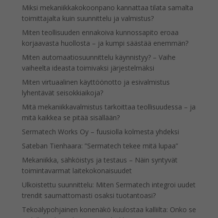
Miksi mekaniikkakokoonpano kannattaa tilata samalta
toimittajalta kuin suunnittelu ja valmistus?
Miten teollisuuden ennakoiva kunnossapito eroaa
korjaavasta huollosta – ja kumpi säästää enemmän?
Miten automaatiosuunnittelu käynnistyy? – Vaihe
vaiheelta ideasta toimivaksi järjestelmäksi
Miten virtuaalinen käyttöönotto ja esivalmistus
lyhentävät seisokkiaikoja?
Mitä mekaniikkavalmistus tarkoittaa teollisuudessa – ja
mitä kaikkea se pitää sisällään?
Sermatech Works Oy – fuusiolla kolmesta yhdeksi
Sateban Tienhaara: ”Sermatech tekee mitä lupaa”
Mekaniikka, sähköistys ja testaus – Näin syntyvät
toimintavarmat laitekokonaisuudet
Ulkoistettu suunnittelu: Miten Sermatech integroi uudet
trendit saumattomasti osaksi tuotantoasi?
Tekoälypohjainen konenäkö kuulostaa kalliilta: Onko se