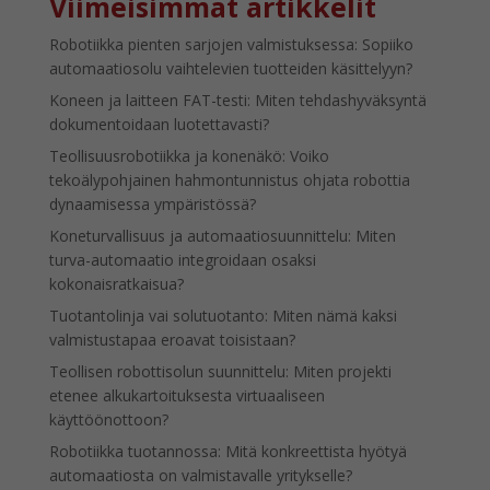
Viimeisimmät artikkelit
Robotiikka pienten sarjojen valmistuksessa: Sopiiko
automaatiosolu vaihtelevien tuotteiden käsittelyyn?
Koneen ja laitteen FAT-testi: Miten tehdashyväksyntä
dokumentoidaan luotettavasti?
Teollisuusrobotiikka ja konenäkö: Voiko
tekoälypohjainen hahmontunnistus ohjata robottia
dynaamisessa ympäristössä?
Koneturvallisuus ja automaatiosuunnittelu: Miten
turva-automaatio integroidaan osaksi
kokonaisratkaisua?
Tuotantolinja vai solutuotanto: Miten nämä kaksi
valmistustapaa eroavat toisistaan?
Teollisen robottisolun suunnittelu: Miten projekti
etenee alkukartoituksesta virtuaaliseen
käyttöönottoon?
Robotiikka tuotannossa: Mitä konkreettista hyötyä
automaatiosta on valmistavalle yritykselle?