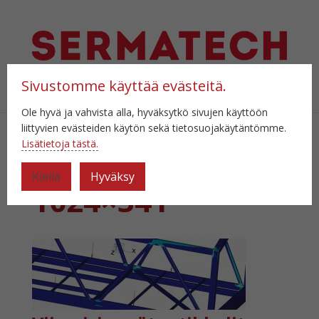
Sivustomme käyttää evästeitä.
Valitse sivu
Ole hyvä ja vahvista alla, hyväksytkö sivujen käyttöön
liittyvien evästeiden käytön sekä tietosuojakäytäntömme.
Lisätietoja tästä.
Tason-lujuus-
Kiellä
Hyväksy
1024×341