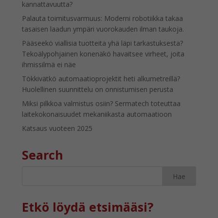
kannattavuutta?
Palauta toimitusvarmuus: Moderni robotiikka takaa
tasaisen laadun ympäri vuorokauden ilman taukoja.
Pääseekö viallisia tuotteita yhä läpi tarkastuksesta?
Tekoälypohjainen konenäkö havaitsee virheet, joita
ihmissilmä ei näe
Tökkivätkö automaatioprojektit heti alkumetreillä?
Huolellinen suunnittelu on onnistumisen perusta
Miksi pilkkoa valmistus osiin? Sermatech toteuttaa
laitekokonaisuudet mekaniikasta automaatioon
Katsaus vuoteen 2025
Search
Etkö löydä etsimääsi?