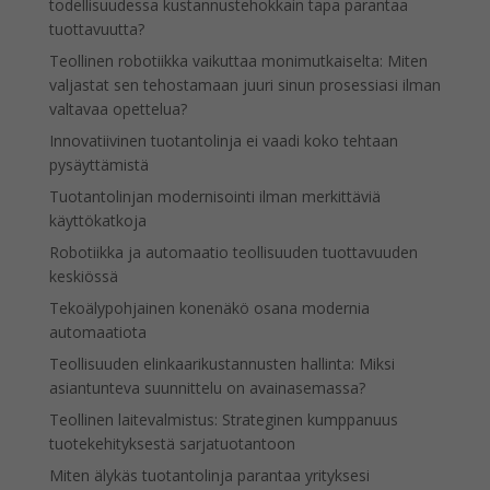
todellisuudessa kustannustehokkain tapa parantaa
tuottavuutta?
Teollinen robotiikka vaikuttaa monimutkaiselta: Miten
valjastat sen tehostamaan juuri sinun prosessiasi ilman
valtavaa opettelua?
Innovatiivinen tuotantolinja ei vaadi koko tehtaan
pysäyttämistä
Tuotantolinjan modernisointi ilman merkittäviä
käyttökatkoja
Robotiikka ja automaatio teollisuuden tuottavuuden
keskiössä
Tekoälypohjainen konenäkö osana modernia
automaatiota
Teollisuuden elinkaarikustannusten hallinta: Miksi
asiantunteva suunnittelu on avainasemassa?
Teollinen laitevalmistus: Strateginen kumppanuus
tuotekehityksestä sarjatuotantoon
Miten älykäs tuotantolinja parantaa yrityksesi