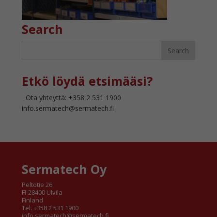
Search
Etkö löydä etsimääsi?
Ota yhteyttä: +358 2 531 1900
info.sermatech@sermatech.fi
Sermatech Oy
Peltotie 26
FI-28400 Ulvila
Finland
Tel. +358 2 531 1900
info.sermatech@sermatech.fi