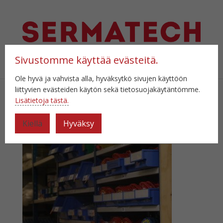
Sivustomme käyttää evästeitä.
Select Page
Ole hyvä ja vahvista alla, hyväksytkö sivujen käyttöön
liittyvien evästeiden käytön sekä tietosuojakäytäntömme.
Lisätietoja tästä.
BS8A6063
Kiellä
Hyväksy