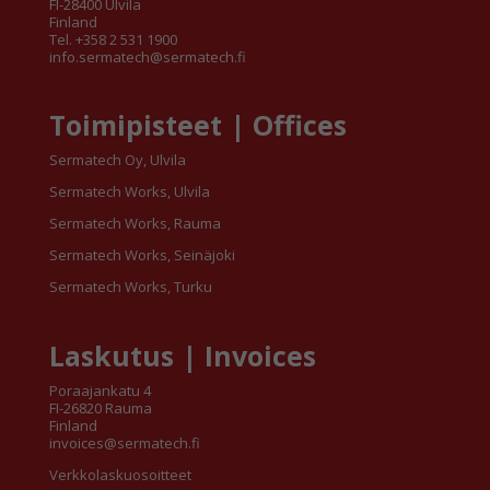
FI-28400 Ulvila
Finland
Tel. +358 2 531 1900
info.sermatech@sermatech.fi
Toimipisteet | Offices
Sermatech Oy, Ulvila
Sermatech Works, Ulvila
Sermatech Works, Rauma
Sermatech Works, Seinäjoki
Sermatech Works, Turku
Laskutus | Invoices
Poraajankatu 4
FI-26820 Rauma
Finland
invoices@sermatech.fi
Verkkolaskuosoitteet