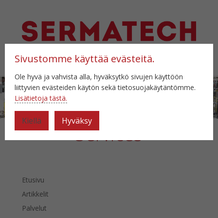
Sivustomme käyttää evästeitä.
Select Page
Ole hyvä ja vahvista alla, hyväksytkö sivujen käyttöön
liittyvien evästeiden käytön sekä tietosuojakäytäntömme.
Lisätietoja tästä.
Kiellä
Hyväksy
Services
Etusivu
Artikkelit
Palvelut