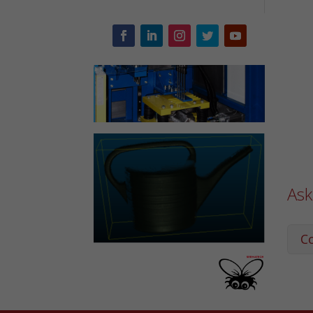
Ask
C