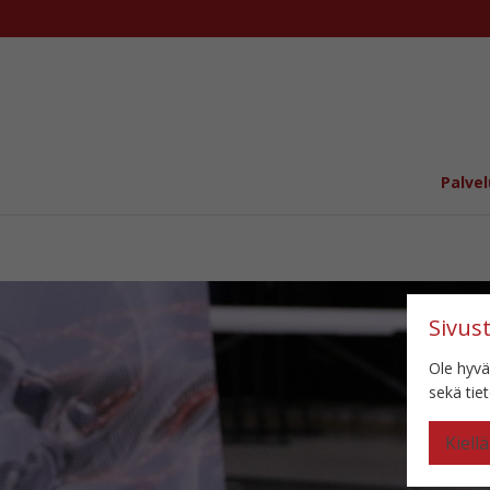
Palvel
Sivus
Ole hyvä
sekä ti
Kiellä