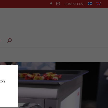
CONTACT US!
ä
ytön