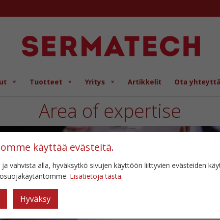
ut
Tuotteet
Yritys
Artikkelit
Ota yhteytt
Area of expertise
tomme käyttää evästeitä.
 ja vahvista alla, hyväksytkö sivujen käyttöön liittyvien evästeiden kä
etosuojakäytäntömme.
Lisätietoja tästä.
Hyväksy