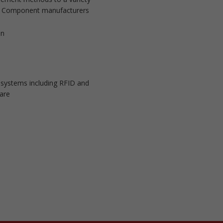
ng. Component manufacturers
on
g systems including RFID and
are