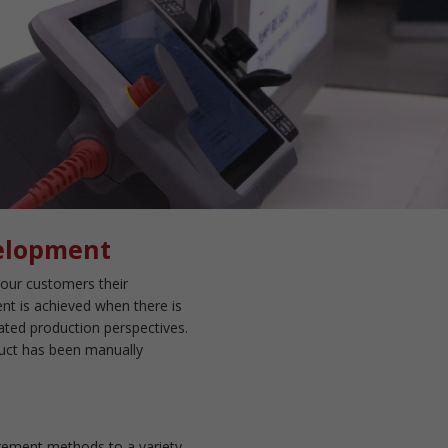
velopment
our customers their
nt is achieved when there is
mated production perspectives.
duct has been manually
rement methods to a variety