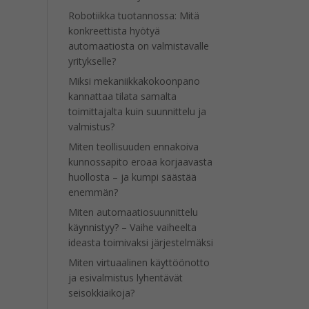
Robotiikka tuotannossa: Mitä
konkreettista hyötyä
automaatiosta on valmistavalle
yritykselle?
Miksi mekaniikkakokoonpano
kannattaa tilata samalta
toimittajalta kuin suunnittelu ja
valmistus?
Miten teollisuuden ennakoiva
kunnossapito eroaa korjaavasta
huollosta – ja kumpi säästää
enemmän?
Miten automaatiosuunnittelu
käynnistyy? – Vaihe vaiheelta
ideasta toimivaksi järjestelmäksi
Miten virtuaalinen käyttöönotto
ja esivalmistus lyhentävät
seisokkiaikoja?