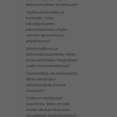
dokumentoidaan luotettavasti?
Teollisuusrobotiikka ja
konenäkö: Voiko
tekoälypohjainen
hahmontunnistus ohjata
robottia dynaamisessa
ympäristössä?
Koneturvallisuus ja
automaatiosuunnittelu: Miten
turva-automaatio integroidaan
osaksi kokonaisratkaisua?
Tuotantolinja vai solutuotanto:
Miten nämä kaksi
valmistustapaa eroavat
toisistaan?
Teollisen robottisolun
suunnittelu: Miten projekti
etenee alkukartoituksesta
virtuaaliseen käyttöönottoon?