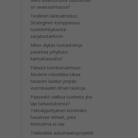
Miksi asiantunteva suunnittelu
on avainasemassa?
Teollinen laitevalmistus:
Strateginen kumppanuus
tuotekehityksestä
sarjatuotantoon
Miten älykäs tuotantolinja
parantaa yrityksesi
kannattavuutta?
Palauta toimitusvarmuus:
Moderni robotiikka takaa
tasaisen laadun ympäri
vuorokauden ilman taukoja.
Pääseekö viallisia tuotteita yhä
läpi tarkastuksesta?
Tekoälypohjainen konenäkö
havaitsee virheet, joita
ihmissilmä ei näe
Tökkivätkö automaatioprojektit