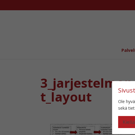
Palvel
3_jarjestelma
Sivus
t_layout
Ole hyvä
sekä ti
Kiellä