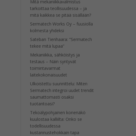
Mitä mekaniikkavalmistus
tarkoittaa teollisuudessa – ja
mitä kaikkea se pitää sisällään?
Sermatech Works Oy – fuusiolla
kolmesta yhdeksi
Sateban Tienhaara: ”Sermatech
tekee mitä lupaa”
Mekaniikka, sähköistys ja
testaus – Näin syntyvät
toimintavarmat
laitekokonaisuudet
Ulkoistettu suunnittelu: Miten
Sermatech integroi uudet trendit
saumattomasti osaksi
tuotantoasi?
Tekoälypohjainen konenäkö
kuulostaa kalliilta: Onko se
todellisuudessa
kustannustehokkain tapa