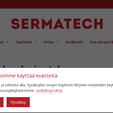
ut
Tuotteet
Yritys
Artikkelit
Ota yhteytt
n_keskeiset_komponen
tomme käyttää evästeitä.
 ja vahvista alla, hyväksytkö sivujen käyttöön liittyvien evästeiden kä
etosuojakäytäntömme.
Lisätietoja tästä.
Hyväksy