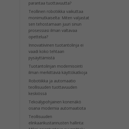
parantaa tuottavuutta?
Teollinen robotiikka vaikuttaa
monimutkaiselta: Miten valjastat
sen tehostamaan juuri sinun
prosessiasi ilman valtavaa
opettelua?
Innovatiivinen tuotantolinja ei
vaadi koko tehtaan
pysäyttämistä
Tuotantolinjan modernisointi
ilman merkittäviä käyttökatkoja
Robotiikka ja automaatio
teollisuuden tuottavuuden
keskiössä
Tekoälypohjainen konenäkö
osana modernia automaatiota
Teollisuuden
elinkaarikustannusten hallinta: