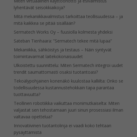
Miten virtuaalinen käyttöönotto ja esivalmistus
lyhentävät seisokkiaikoja?
Mitä mekaniikkavalmistus tarkoittaa teollisuudessa – ja
mitä kaikkea se pitää sisällään?
Sermatech Works Oy – fuusiolla kolmesta yhdeksi
Sateban Tienhaara: ”Sermatech tekee mitä lupaa”
Mekaniikka, sähköistys ja testaus – Näin syntyvät
toimintavarmat laitekokonaisuudet
Ulkoistettu suunnittelu: Miten Sermatech integroi uudet
trendit saumattomasti osaksi tuotantoasi?
Tekoälypohjainen konenäkö kuulostaa kalliilta: Onko se
todellisuudessa kustannustehokkain tapa parantaa
tuottavuutta?
Teollinen robotiikka vaikuttaa monimutkaiselta: Miten
valjastat sen tehostamaan juuri sinun prosessiasi ilman
valtavaa opettelua?
Innovatiivinen tuotantolinja ei vaadi koko tehtaan
pysäyttämistä