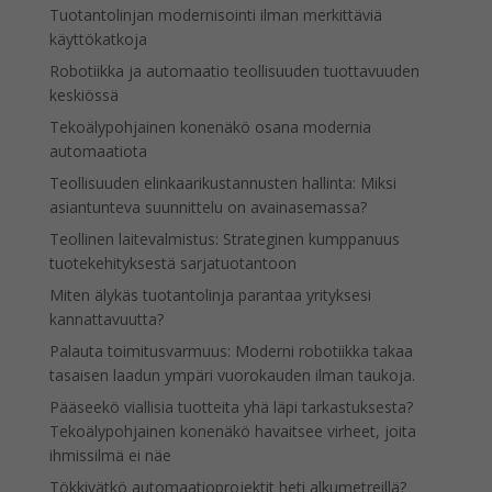
Tuotantolinjan modernisointi ilman merkittäviä
käyttökatkoja
Robotiikka ja automaatio teollisuuden tuottavuuden
keskiössä
Tekoälypohjainen konenäkö osana modernia
automaatiota
Teollisuuden elinkaarikustannusten hallinta: Miksi
asiantunteva suunnittelu on avainasemassa?
Teollinen laitevalmistus: Strateginen kumppanuus
tuotekehityksestä sarjatuotantoon
Miten älykäs tuotantolinja parantaa yrityksesi
kannattavuutta?
Palauta toimitusvarmuus: Moderni robotiikka takaa
tasaisen laadun ympäri vuorokauden ilman taukoja.
Pääseekö viallisia tuotteita yhä läpi tarkastuksesta?
Tekoälypohjainen konenäkö havaitsee virheet, joita
ihmissilmä ei näe
Tökkivätkö automaatioprojektit heti alkumetreillä?