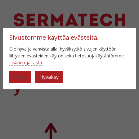
Sivustomme käyttää evästeitä.
Valitse sivu
Ole hyvä ja vahvista alla, hyväksytkö sivujen käyttöön
liittyvien evästeiden käytön sekä tietosuojakäytäntömme.
Lisätietoja tästä.
2_tuotemaarittel
Kiellä
Hyväksy
y