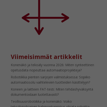
Viimeisimmät artikkelit
Konenäkö ja tekoäly vuonna 2026: Miten synteettinen
opetusdata nopeuttaa automaatioprojekteja?
Robotiikka pienten sarjojen valmistuksessa: Sopiiko
automaatiosolu vaihtelevien tuotteiden käsittelyyn?
Koneen ja laitteen FAT-testi: Miten tehdashyväksyntä
dokumentoidaan luotettavasti?
Teollisuusrobotiikka ja konenäkö: Voiko
tekoälypohjainen hahmontunnistus ohjata robottia