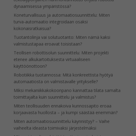
dynaamisessa ympäristössä?
Koneturvallisuus ja automaatiosuunnittelu: Miten
turva-automaatio integroidaan osaksi
kokonaisratkaisua?
Tuotantolinja vai solutuotanto: Miten nämä kaksi
valmistustapaa eroavat toisistaan?
Teollisen robottisolun suunnittelu: Miten projekti
etenee alkukartoituksesta virtuaaliseen
käyttöönottoon?
Robotiikka tuotannossa: Mitä konkreettista hyötyä
automaatiosta on valmistavalle yritykselle?
Miksi mekaniikkakokoonpano kannattaa tilata samalta
toimittajalta kuin suunnittelu ja valmistus?
Miten teollisuuden ennakoiva kunnossapito eroaa
korjaavasta huollosta – ja kumpi säästää enemmän?
Miten automaatiosuunnittelu käynnistyy? – Vaihe
vaiheelta ideasta toimivaksi järjestelmäksi