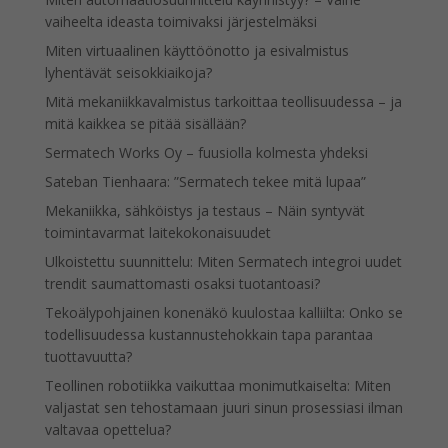
vaiheelta ideasta toimivaksi järjestelmäksi
Miten virtuaalinen käyttöönotto ja esivalmistus
lyhentävät seisokkiaikoja?
Mitä mekaniikkavalmistus tarkoittaa teollisuudessa – ja
mitä kaikkea se pitää sisällään?
Sermatech Works Oy – fuusiolla kolmesta yhdeksi
Sateban Tienhaara: ”Sermatech tekee mitä lupaa”
Mekaniikka, sähköistys ja testaus – Näin syntyvät
toimintavarmat laitekokonaisuudet
Ulkoistettu suunnittelu: Miten Sermatech integroi uudet
trendit saumattomasti osaksi tuotantoasi?
Tekoälypohjainen konenäkö kuulostaa kalliilta: Onko se
todellisuudessa kustannustehokkain tapa parantaa
tuottavuutta?
Teollinen robotiikka vaikuttaa monimutkaiselta: Miten
valjastat sen tehostamaan juuri sinun prosessiasi ilman
valtavaa opettelua?