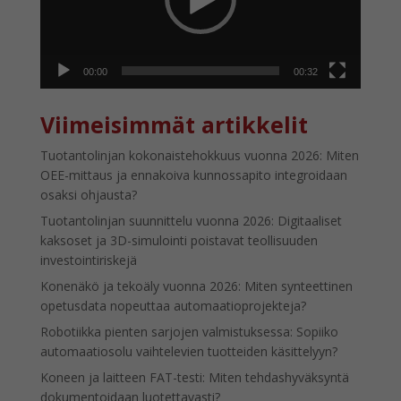
00:00
00:32
Viimeisimmät artikkelit
Tuotantolinjan kokonaistehokkuus vuonna 2026: Miten
OEE-mittaus ja ennakoiva kunnossapito integroidaan
osaksi ohjausta?
Tuotantolinjan suunnittelu vuonna 2026: Digitaaliset
kaksoset ja 3D-simulointi poistavat teollisuuden
investointiriskejä
Konenäkö ja tekoäly vuonna 2026: Miten synteettinen
opetusdata nopeuttaa automaatioprojekteja?
Robotiikka pienten sarjojen valmistuksessa: Sopiiko
automaatiosolu vaihtelevien tuotteiden käsittelyyn?
Koneen ja laitteen FAT-testi: Miten tehdashyväksyntä
dokumentoidaan luotettavasti?