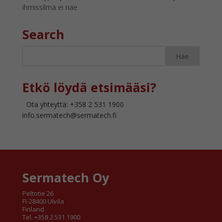
ihmissilmä ei näe
Search
Etkö löydä etsimääsi?
Ota yhteyttä: +358 2 531 1900
info.sermatech@sermatech.fi
Sermatech Oy
Peltotie 26
FI-28400 Ulvila
Finland
Tel. +358 2 531 1900