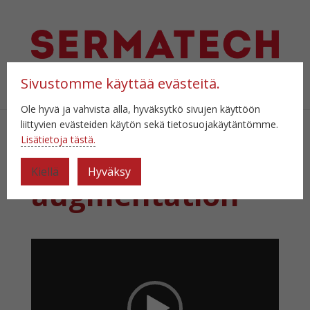
Sivustomme käyttää evästeitä.
Valitse sivu
Ole hyvä ja vahvista alla, hyväksytkö sivujen käyttöön
liittyvien evästeiden käytön sekä tietosuojakäytäntömme.
Lisätietoja tästä.
RobotStudio-
Kiellä
Hyväksy
augmentation
Videotoistin