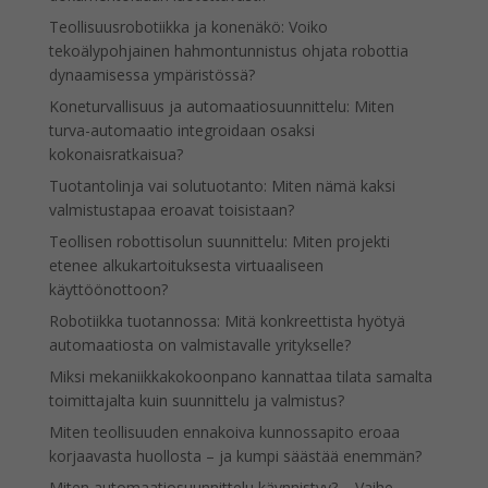
Teollisuusrobotiikka ja konenäkö: Voiko
tekoälypohjainen hahmontunnistus ohjata robottia
dynaamisessa ympäristössä?
Koneturvallisuus ja automaatiosuunnittelu: Miten
turva-automaatio integroidaan osaksi
kokonaisratkaisua?
Tuotantolinja vai solutuotanto: Miten nämä kaksi
valmistustapaa eroavat toisistaan?
Teollisen robottisolun suunnittelu: Miten projekti
etenee alkukartoituksesta virtuaaliseen
käyttöönottoon?
Robotiikka tuotannossa: Mitä konkreettista hyötyä
automaatiosta on valmistavalle yritykselle?
Miksi mekaniikkakokoonpano kannattaa tilata samalta
toimittajalta kuin suunnittelu ja valmistus?
Miten teollisuuden ennakoiva kunnossapito eroaa
korjaavasta huollosta – ja kumpi säästää enemmän?
Miten automaatiosuunnittelu käynnistyy? – Vaihe