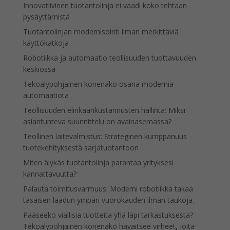
Innovatiivinen tuotantolinja ei vaadi koko tehtaan
pysäyttämistä
Tuotantolinjan modernisointi ilman merkittäviä
käyttökatkoja
Robotiikka ja automaatio teollisuuden tuottavuuden
keskiössä
Tekoälypohjainen konenäkö osana modernia
automaatiota
Teollisuuden elinkaarikustannusten hallinta: Miksi
asiantunteva suunnittelu on avainasemassa?
Teollinen laitevalmistus: Strateginen kumppanuus
tuotekehityksestä sarjatuotantoon
Miten älykäs tuotantolinja parantaa yrityksesi
kannattavuutta?
Palauta toimitusvarmuus: Moderni robotiikka takaa
tasaisen laadun ympäri vuorokauden ilman taukoja.
Pääseekö viallisia tuotteita yhä läpi tarkastuksesta?
Tekoälypohjainen konenäkö havaitsee virheet, joita