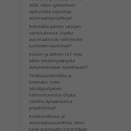
2026: Miten synteettinen
opetusdata nopeuttaa
automaatioprojekteja?
Robotiikka pienten sarjojen
valmistuksessa: Sopiiko
automaatiosolu vaihtelevien
tuotteiden käsittelyyn?
Koneen ja laitteen FAT-testi:
Miten tehdashyväksyntä
dokumentoidaan luotettavasti?
Teollisuusrobotiikka ja
konenäkö: Voiko
tekoälypohjainen
hahmontunnistus ohjata
robottia dynaamisessa
ympäristössä?
Koneturvallisuus ja
automaatiosuunnittelu: Miten
turva-automaatio integroidaan