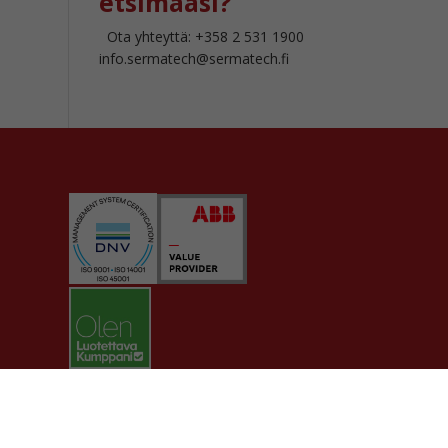
etsimääsi?
Ota yhteyttä: +358 2 531 1900
info.sermatech@sermatech.fi
Sermatech Group tietosuojaseloste