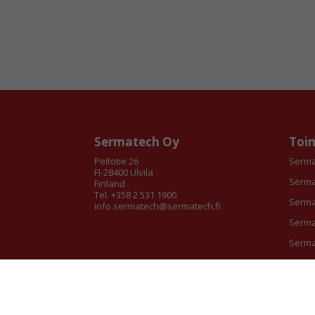
Sermatech Oy
Toim
Peltotie 26
Serma
FI-28400 Ulvila
Serma
Finland
Tel. +358 2 531 1900
Serma
info.sermatech@sermatech.fi
Serma
Serma