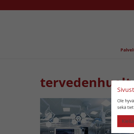
Palvel
tervedenhuolto
Sivus
Ole hyvä
sekä ti
Kiellä