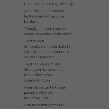
ilman merkittäviä käyttökatkoja
Robotiikka ja automaatio
teollisuuden tuottavuuden
keskiössä
Tekoälypohjainen konenäkö
osana modernia automaatiota
Teollisuuden
elinkaarikustannusten hallinta:
Miksi asiantunteva suunnittelu
on avainasemassa?
Teollinen laitevalmistus:
Strateginen kumppanuus
tuotekehityksestä
sarjatuotantoon
Miten älykäs tuotantolinja
parantaa yrityksesi
kannattavuutta?
Palauta toimitusvarmuus: