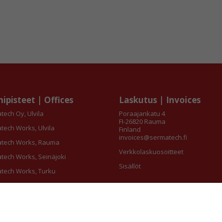
ipisteet | Offices
Laskutus | Invoices
tech Oy, Ulvila
Poraajankatu 4
FI-26820 Rauma
tech Works, Ulvila
Finland
invoices@sermatech.fi
tech Works, Rauma
Verkkolaskuosoitteet
tech Works, Seinäjoki
Sisällöt
tech Works, Turku