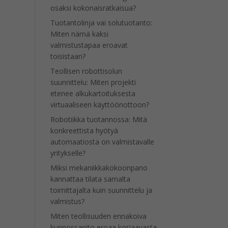
osaksi kokonaisratkaisua?
Tuotantolinja vai solutuotanto:
Miten nämä kaksi
valmistustapaa eroavat
toisistaan?
Teollisen robottisolun
suunnittelu: Miten projekti
etenee alkukartoituksesta
virtuaaliseen käyttöönottoon?
Robotiikka tuotannossa: Mitä
konkreettista hyötyä
automaatiosta on valmistavalle
yritykselle?
Miksi mekaniikkakokoonpano
kannattaa tilata samalta
toimittajalta kuin suunnittelu ja
valmistus?
Miten teollisuuden ennakoiva
kunnossapito eroaa korjaavasta