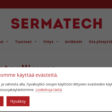
ut
Tuotteet
Yritys
Artikkelit
Ota yhteytt
teollisuus
tomme käyttää evästeitä.
 ja vahvista alla, hyväksytkö sivujen käyttöön liittyvien evästeiden kä
etosuojakäytäntömme.
Lisätietoja tästä.
Hyväksy