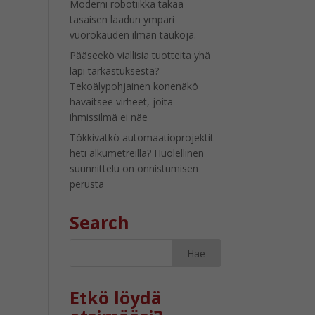
Moderni robotiikka takaa
tasaisen laadun ympäri
vuorokauden ilman taukoja.
Pääseekö viallisia tuotteita yhä
läpi tarkastuksesta?
Tekoälypohjainen konenäkö
havaitsee virheet, joita
ihmissilmä ei näe
Tökkivätkö automaatioprojektit
heti alkumetreillä? Huolellinen
suunnittelu on onnistumisen
perusta
Search
Etkö löydä