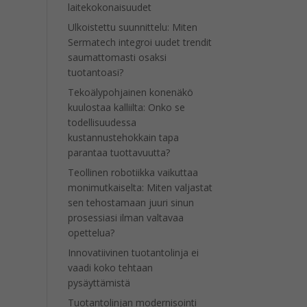
laitekokonaisuudet
Ulkoistettu suunnittelu: Miten
Sermatech integroi uudet trendit
saumattomasti osaksi
tuotantoasi?
Tekoälypohjainen konenäkö
kuulostaa kalliilta: Onko se
todellisuudessa
kustannustehokkain tapa
parantaa tuottavuutta?
Teollinen robotiikka vaikuttaa
monimutkaiselta: Miten valjastat
sen tehostamaan juuri sinun
prosessiasi ilman valtavaa
opettelua?
Innovatiivinen tuotantolinja ei
vaadi koko tehtaan
pysäyttämistä
Tuotantolinjan modernisointi