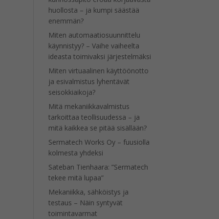
huollosta – ja kumpi säästää
enemmän?
Miten automaatiosuunnittelu
käynnistyy? – Vaihe vaiheelta
ideasta toimivaksi järjestelmäksi
Miten virtuaalinen käyttöönotto
ja esivalmistus lyhentävät
seisokkiaikoja?
Mitä mekaniikkavalmistus
tarkoittaa teollisuudessa – ja
mitä kaikkea se pitää sisällään?
Sermatech Works Oy – fuusiolla
kolmesta yhdeksi
Sateban Tienhaara: ”Sermatech
tekee mitä lupaa”
Mekaniikka, sähköistys ja
testaus – Näin syntyvät
toimintavarmat