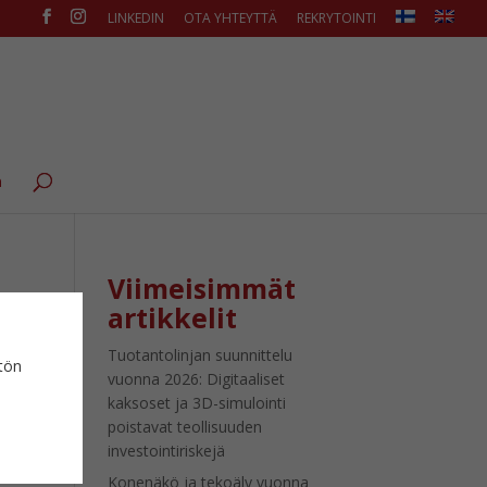
LINKEDIN
OTA YHTEYTTÄ
REKRYTOINTI
ä
Viimeisimmät
artikkelit
Tuotantolinjan suunnittelu
ytön
vuonna 2026: Digitaaliset
kaksoset ja 3D-simulointi
poistavat teollisuuden
investointiriskejä
Konenäkö ja tekoäly vuonna