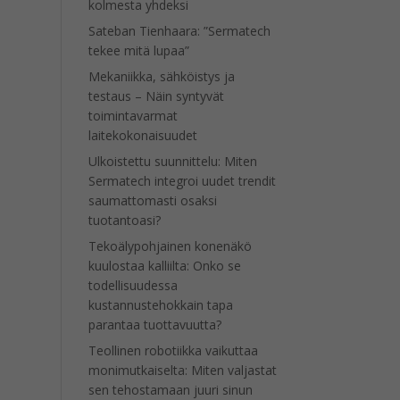
kolmesta yhdeksi
Sateban Tienhaara: ”Sermatech
tekee mitä lupaa”
Mekaniikka, sähköistys ja
testaus – Näin syntyvät
toimintavarmat
laitekokonaisuudet
Ulkoistettu suunnittelu: Miten
Sermatech integroi uudet trendit
saumattomasti osaksi
tuotantoasi?
Tekoälypohjainen konenäkö
kuulostaa kalliilta: Onko se
todellisuudessa
kustannustehokkain tapa
parantaa tuottavuutta?
Teollinen robotiikka vaikuttaa
monimutkaiselta: Miten valjastat
sen tehostamaan juuri sinun