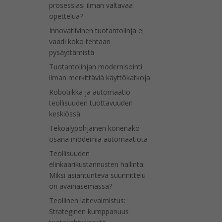
prosessiasi ilman valtavaa
opettelua?
Innovatiivinen tuotantolinja ei
vaadi koko tehtaan
pysäyttämistä
Tuotantolinjan modernisointi
ilman merkittäviä käyttökatkoja
Robotiikka ja automaatio
teollisuuden tuottavuuden
keskiössä
Tekoälypohjainen konenäkö
osana modernia automaatiota
Teollisuuden
elinkaarikustannusten hallinta:
Miksi asiantunteva suunnittelu
on avainasemassa?
Teollinen laitevalmistus:
Strateginen kumppanuus