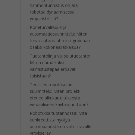
hahmontunnistus ohjata
robottia dynaamisessa
ympäristössä?
Koneturvallisuus ja
automaatiosuunnittelu: Miten
turva-automaatio integroidaan
osaksi kokonaisratkaisua?
Tuotantolinja vai solutuotanto:
Miten nämä kaksi
valmistustapaa eroavat
toisistaan?
Teollisen robottisolun
suunnittelu: Miten projekti
etenee alkukartoituksesta
virtuaaliseen käyttöönottoon?
Robotiikka tuotannossa: Mitä
konkreettista hyötyä
automaatiosta on valmistavalle
yritykselle?