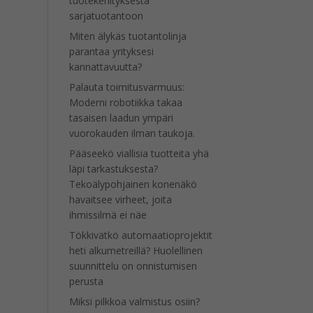
tuotekehityksestä
sarjatuotantoon
Miten älykäs tuotantolinja
parantaa yrityksesi
kannattavuutta?
Palauta toimitusvarmuus:
Moderni robotiikka takaa
tasaisen laadun ympäri
vuorokauden ilman taukoja.
Pääseekö viallisia tuotteita yhä
läpi tarkastuksesta?
Tekoälypohjainen konenäkö
havaitsee virheet, joita
ihmissilmä ei näe
Tökkivätkö automaatioprojektit
heti alkumetreillä? Huolellinen
suunnittelu on onnistumisen
perusta
Miksi pilkkoa valmistus osiin?