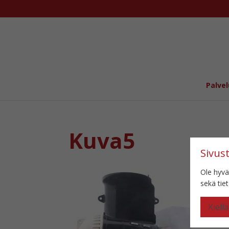
Palvel
Kuva5
Sivus
Ole hyvä
sekä ti
Kiellä