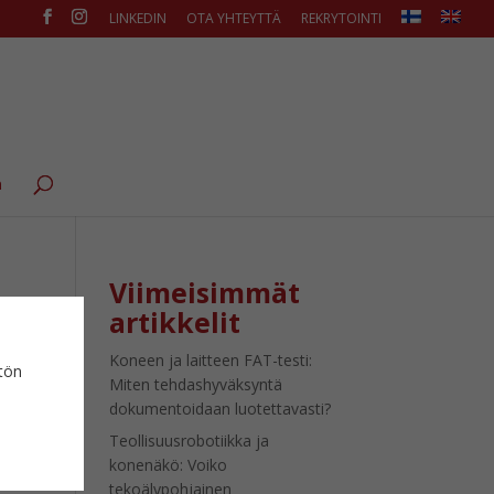
LINKEDIN
OTA YHTEYTTÄ
REKRYTOINTI
ä
Viimeisimmät
artikkelit
Koneen ja laitteen FAT-testi:
ytön
Miten tehdashyväksyntä
dokumentoidaan luotettavasti?
Teollisuusrobotiikka ja
konenäkö: Voiko
tekoälypohjainen