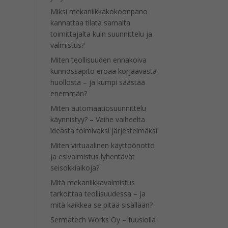
Miksi mekaniikkakokoonpano
kannattaa tilata samalta
toimittajalta kuin suunnittelu ja
valmistus?
Miten teollisuuden ennakoiva
kunnossapito eroaa korjaavasta
huollosta – ja kumpi säästää
enemmän?
Miten automaatiosuunnittelu
käynnistyy? – Vaihe vaiheelta
ideasta toimivaksi järjestelmäksi
Miten virtuaalinen käyttöönotto
ja esivalmistus lyhentävät
seisokkiaikoja?
Mitä mekaniikkavalmistus
tarkoittaa teollisuudessa – ja
mitä kaikkea se pitää sisällään?
Sermatech Works Oy – fuusiolla