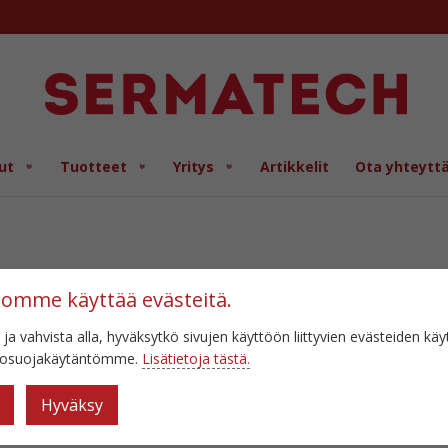
ut
Tuotteet
Yritys
Artikkelit
Ota yhteytt
tomme käyttää evästeitä.
 ja vahvista alla, hyväksytkö sivujen käyttöön liittyvien evästeiden kä
etosuojakäytäntömme.
Lisätietoja tästä.
Hyväksy