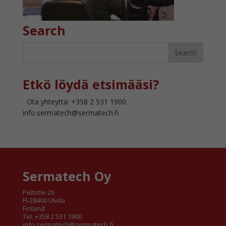
Search
Etkö löydä etsimääsi?
Ota yhteyttä: +358 2 531 1900
info.sermatech@sermatech.fi
Sermatech Oy
Peltotie 26
FI-28400 Ulvila
Finland
Tel. +358 2 531 1900
info.sermatech@sermatech.fi