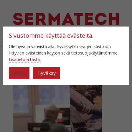
Sivustomme käyttää evästeitä.
Select Page
Ole hyvä ja vahvista alla, hyväksytkö sivujen käyttöön
liittyvien evästeiden käytön sekä tietosuojakäytäntömme.
Lisätietoja tästä.
BS8A5965
Kiellä
Hyväksy